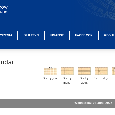
OSZENIA
BIULETYN
FINANSE
FACEBOOK
REGUL
endar
See by year
See by
See by
See Today
month
week
Wednesday, 03 June 2026