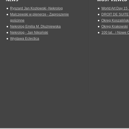
Ryszard Jan Kozłowski -Nekrolog
World Art Day 15 
Malczewski w plenerze - Zaproszenie
DROIT DE SUITE
gościnne
Okreg Koszalińsk
Nekrolog Emilia M. Dłużniewska
Okręg Krakowski
Nekrolog - Jan Niksiński
100 lat... i Nowe 
Wystawa Eclectica