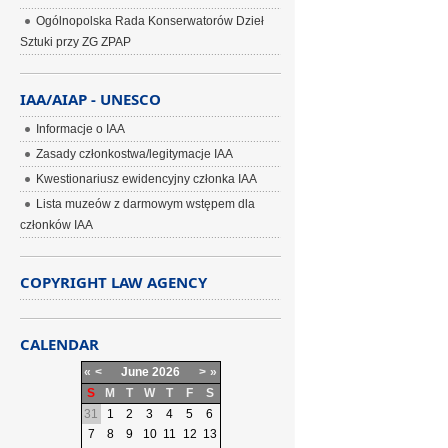
Ogólnopolska Rada Konserwatorów Dzieł
Sztuki przy ZG ZPAP
IAA/AIAP - UNESCO
Informacje o IAA
Zasady członkostwa/legitymacje IAA
Kwestionariusz ewidencyjny członka IAA
Lista muzeów z darmowym wstępem dla
członków IAA
COPYRIGHT LAW AGENCY
CALENDAR
«
<
June
2026
>
»
S
M
T
W
T
F
S
31
1
2
3
4
5
6
7
8
9
10
11
12
13