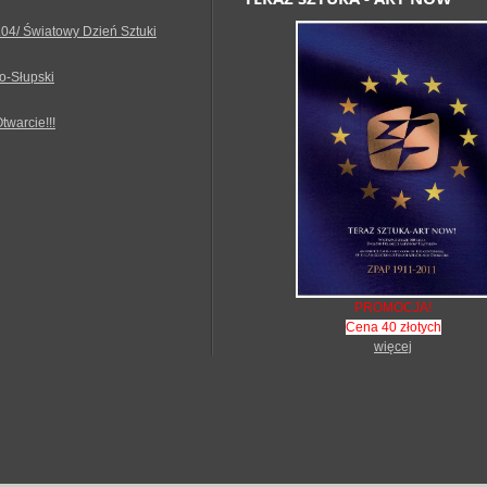
.04/ Światowy Dzień Sztuki
o-Słupski
Otwarcie!!!
PROMOCJA!
Cena 40 złotych
więcej