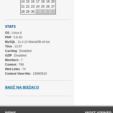
14
15
16
17
18
19
20
21
22
23
24
25
26
27
28
29
30
1
2
3
4
STATS
OS
: Linux d
PHP
: 5.6.40
MySQL
: 11.4.12-MariaDB-cll-lve
Time
: 12:07
Caching
: Disabled
GZIP
: Disabled
Members
: 7
Content
: 786
Web Links
: 74
Content View Hits
: 19990910
BĄDŹ NA BIEŻĄCO
NEWS
MOST VIEWED