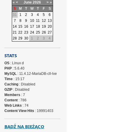
«
<
June
2026
>
»
S
M
T
W
T
F
S
31
1
2
3
4
5
6
7
8
9
10
11
12
13
14
15
16
17
18
19
20
21
22
23
24
25
26
27
28
29
30
1
2
3
4
STATS
OS
: Linux d
PHP
: 5.6.40
MySQL
: 11.4.12-MariaDB-cll-lve
Time
: 15:17
Caching
: Disabled
GZIP
: Disabled
Members
: 7
Content
: 786
Web Links
: 74
Content View Hits
: 19991403
BĄDŹ NA BIEŻĄCO