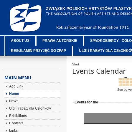
ABOUT US
PRAWA AUTORSKIE
SPADKOBIERCY - OGŁO
REGULAMIN PRZYJĘĆ DO ZPAP
ULGI i RABATY DLA CZŁONK
Start
Events Calendar
MAIN MENU
Add Link
See by ye
Home
News
Events for the
Ulgi i rabaty dla Członków
Exhibitions
Contests
Links