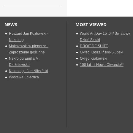
NEWS
MOST VIEWED
Ryszard Jan Kozłowski -
World Art Day 15 .04/ Światowy
Nekrolog
Dzień Sztuki
Malczewski w plenerze -
DROIT DE SUITE
Zaproszenie gościnne
Okreg Koszalińsko-Słupski
Nekrolog Emilia M.
Okręg Krakowski
Dłużniewska
100 lat... i Nowe Otwarcie!!!
Nekrolog - Jan Niksiński
Wystawa Eclectica