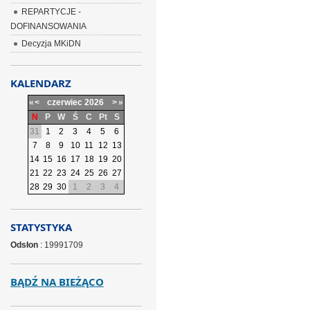
REPARTYCJE -
DOFINANSOWANIA
Decyzja MKiDN
KALENDARZ
«
<
czerwiec
2026
>
»
N
P
W
Ś
C
Pt
S
31
1
2
3
4
5
6
7
8
9
10
11
12
13
14
15
16
17
18
19
20
21
22
23
24
25
26
27
28
29
30
1
2
3
4
STATYSTYKA
Odsłon
: 19991709
BĄDŹ NA BIEŻĄCO