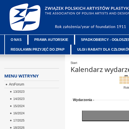
O NAS
PRAWA AUTORSKIE
SPADKOBIERCY - OGŁOSZE
REGULAMIN PRZYJĘĆ DO ZPAP
ULGI i RABATY DLA CZŁONK
Start
Kalendarz wydarz
MENU WITRYNY
ArsForum
Ro
13/2023
14/2023
Wydarzenia -
15/2024
16/2024
17/2025
18/2026