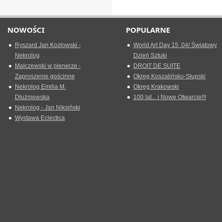
NOWOŚCI
POPULARNE
Ryszard Jan Kozłowski -
World Art Day 15 .04/ Światowy
Nekrolog
Dzień Sztuki
Malczewski w plenerze -
DROIT DE SUITE
Zaproszenie gościnne
Okreg Koszalińsko-Słupski
Nekrolog Emilia M.
Okręg Krakowski
Dłużniewska
100 lat... i Nowe Otwarcie!!!
Nekrolog - Jan Niksiński
Wystawa Eclectica