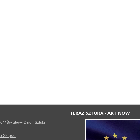
TERAZ SZTUKA - ART NOW
.04/ Światowy Dzień Sztuki
o-Słupski