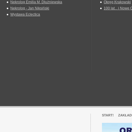
Nekrolog Emilia M. Dłużniewska
Okręg Krakowski
Nekrolog - Jan Niksiński
100 lat... i Nowe 
Wystawa Eclectica
START!
ZAKŁAD