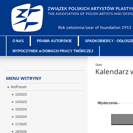
O NAS
PRAWA AUTORSKIE
SPADKOBIERCY - OGŁOSZ
WYPOCZYNEK w DOMACH PRACY TWÓRCZEJ
Start
Kalendarz 
MENU WITRYNY
ArsForum
13/2023
14/2023
Wydarzenia -
15/2024
16/2024
17/2025
18/2026