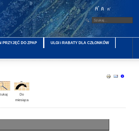
 PRZYJĘĆ DO ZPAP
ULGI i RABATY DLA CZŁONKÓW
zukaj
Do
miesiąca