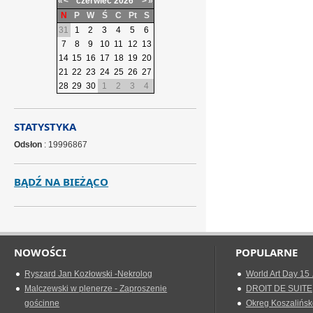
«
<
czerwiec
2026
>
»
N
P
W
Ś
C
Pt
S
31
1
2
3
4
5
6
7
8
9
10
11
12
13
14
15
16
17
18
19
20
21
22
23
24
25
26
27
28
29
30
1
2
3
4
STATYSTYKA
Odsłon
: 19996867
BĄDŹ NA BIEŻĄCO
NOWOŚCI
POPULARNE
Ryszard Jan Kozłowski -Nekrolog
World Art Day 15 
Malczewski w plenerze - Zaproszenie
DROIT DE SUITE
gościnne
Okreg Koszalińsk