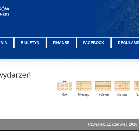
ENIA
BIULETYN
FINANSE
FACEBOOK
REGULAMIN
wydarzeń
Rok
Miesiąc
Tydzień
Dzisiaj
S
Czwartek, 11 czerwiec 2026