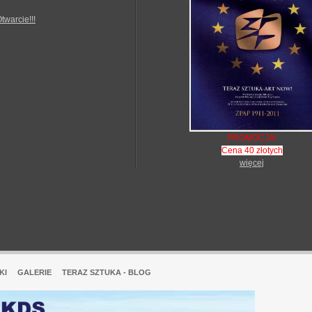
Otwarcie!!!
PROMOCJA!
Cena 40 złotych
więcej
KI
GALERIE
TERAZ SZTUKA - BLOG