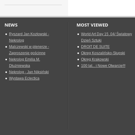
NEWS
MOST VIEWED
Ryszard Jan Kozłowski -
World Art Day 15 .04/ Światowy
Nekrolog
Dzień Sztuki
Malczewski w plenerze -
DROIT DE SUITE
Zaproszenie gościnne
Okreg Koszalińsko-Słupski
Nekrolog Emilia M.
Okręg Krakowski
Dłużniewska
100 lat... i Nowe Otwarcie!!!
Nekrolog - Jan Niksiński
Wystawa Eclectica