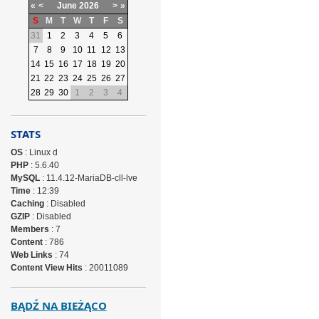
«
<
June
2026
>
»
S
M
T
W
T
F
S
31
1
2
3
4
5
6
7
8
9
10
11
12
13
14
15
16
17
18
19
20
21
22
23
24
25
26
27
28
29
30
1
2
3
4
STATS
OS
: Linux d
PHP
: 5.6.40
MySQL
: 11.4.12-MariaDB-cll-lve
Time
: 12:39
Caching
: Disabled
GZIP
: Disabled
Members
: 7
Content
: 786
Web Links
: 74
Content View Hits
: 20011089
BĄDŹ NA BIEŻĄCO