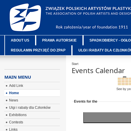
ABOUT US
PRAWA AUTORSKIE
SPADKOBIERCY - OGŁO
REGULAMIN PRZYJĘĆ DO ZPAP
ULGI i RABATY DLA CZŁONK
Start
Events Calendar
MAIN MENU
Add Link
See by ye
Home
News
Events for the
Ulgi i rabaty dla Członków
Exhibitions
Contests
Links