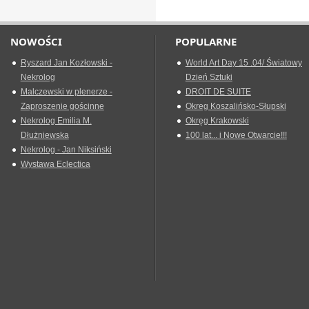
NOWOŚCI
POPULARNE
Ryszard Jan Kozłowski -
World Art Day 15 .04/ Światowy
Nekrolog
Dzień Sztuki
Malczewski w plenerze -
DROIT DE SUITE
Zaproszenie gościnne
Okreg Koszalińsko-Słupski
Nekrolog Emilia M.
Okręg Krakowski
Dłużniewska
100 lat... i Nowe Otwarcie!!!
Nekrolog - Jan Niksiński
Wystawa Eclectica