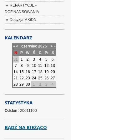
REPARTYCJE -
DOFINANSOWANIA
Decyzja MKiDN
KALENDARZ
«
<
czerwiec
2026
>
»
N
P
W
Ś
C
Pt
S
31
1
2
3
4
5
6
7
8
9
10
11
12
13
14
15
16
17
18
19
20
21
22
23
24
25
26
27
28
29
30
1
2
3
4
STATYSTYKA
Odsłon
: 20011100
BĄDŹ NA BIEŻĄCO