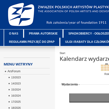
O NAS
PRAWA AUTORSKIE
SPADKOBIERCY - OGŁOSZE
REGULAMIN PRZYJĘĆ DO ZPAP
ULGI i RABATY DLA CZŁONK
Start
Kalendarz wydarz
MENU WITRYNY
ArsForum
Ro
13/2023
14/2023
Wydarzenia -
15/2024
16/2024
17/2025
18/2026