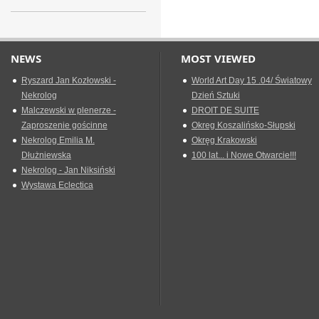
NEWS
MOST VIEWED
Ryszard Jan Kozłowski -
World Art Day 15 .04/ Światowy
Nekrolog
Dzień Sztuki
Malczewski w plenerze -
DROIT DE SUITE
Zaproszenie gościnne
Okreg Koszalińsko-Słupski
Nekrolog Emilia M.
Okręg Krakowski
Dłużniewska
100 lat... i Nowe Otwarcie!!!
Nekrolog - Jan Niksiński
Wystawa Eclectica