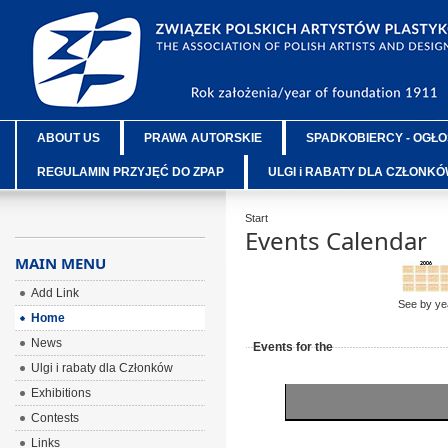
ABOUT US
PRAWA AUTORSKIE
SPADKOBIERCY - OGŁO
REGULAMIN PRZYJĘĆ DO ZPAP
ULGI i RABATY DLA CZŁONK
Start
Events Calendar
MAIN MENU
Add Link
See by ye
Home
News
Events for the
Ulgi i rabaty dla Członków
Exhibitions
Contests
Links