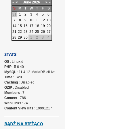
«
<
June
2026
>
»
S
M
T
W
T
F
S
31
1
2
3
4
5
6
7
8
9
10
11
12
13
14
15
16
17
18
19
20
21
22
23
24
25
26
27
28
29
30
1
2
3
4
STATS
OS
: Linux d
PHP
: 5.6.40
MySQL
: 11.4.12-MariaDB-cll-lve
Time
: 14:01
Caching
: Disabled
GZIP
: Disabled
Members
: 7
Content
: 786
Web Links
: 74
Content View Hits
: 19991217
BĄDŹ NA BIEŻĄCO