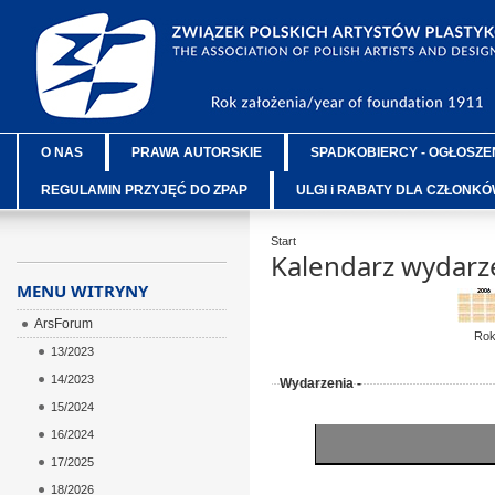
O NAS
PRAWA AUTORSKIE
SPADKOBIERCY - OGŁOSZE
REGULAMIN PRZYJĘĆ DO ZPAP
ULGI i RABATY DLA CZŁONK
Start
Kalendarz wydarz
MENU WITRYNY
ArsForum
Ro
13/2023
14/2023
Wydarzenia -
15/2024
16/2024
17/2025
18/2026