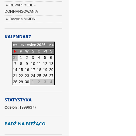
REPARTYCJE -
DOFINANSOWANIA
Decyzja MKiDN
KALENDARZ
«
<
czerwiec
2026
>
»
N
P
W
Ś
C
Pt
S
31
1
2
3
4
5
6
7
8
9
10
11
12
13
14
15
16
17
18
19
20
21
22
23
24
25
26
27
28
29
30
1
2
3
4
STATYSTYKA
Odsłon
: 19996377
BĄDŹ NA BIEŻĄCO