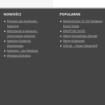
NOWOŚCI
POPULARNE
Ryszard Jan Kozłowski -
World Art Day 15 .04/ Światowy
Nekrolog
Dzień Sztuki
Malczewski w plenerze -
DROIT DE SUITE
Zaproszenie gościnne
Okreg Koszalińsko-Słupski
Nekrolog Emilia M.
Okręg Krakowski
Dłużniewska
100 lat... i Nowe Otwarcie!!!
Nekrolog - Jan Niksiński
Wystawa Eclectica