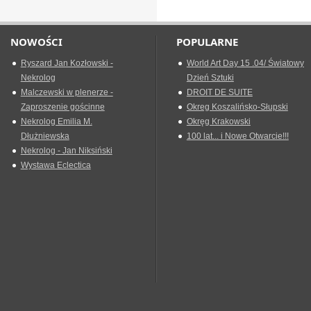
NOWOŚCI
POPULARNE
Ryszard Jan Kozłowski -
World Art Day 15 .04/ Światowy
Nekrolog
Dzień Sztuki
Malczewski w plenerze -
DROIT DE SUITE
Zaproszenie gościnne
Okreg Koszalińsko-Słupski
Nekrolog Emilia M.
Okręg Krakowski
Dłużniewska
100 lat... i Nowe Otwarcie!!!
Nekrolog - Jan Niksiński
Wystawa Eclectica