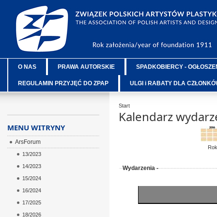
O NAS
PRAWA AUTORSKIE
SPADKOBIERCY - OGŁOSZE
REGULAMIN PRZYJĘĆ DO ZPAP
ULGI i RABATY DLA CZŁONK
Start
Kalendarz wydarz
MENU WITRYNY
ArsForum
Ro
13/2023
14/2023
Wydarzenia -
15/2024
16/2024
17/2025
18/2026