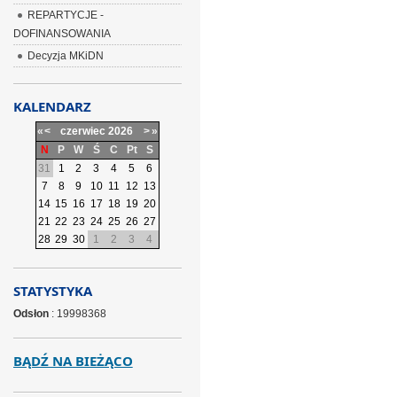
REPARTYCJE -
DOFINANSOWANIA
Decyzja MKiDN
KALENDARZ
«
<
czerwiec
2026
>
»
N
P
W
Ś
C
Pt
S
31
1
2
3
4
5
6
7
8
9
10
11
12
13
14
15
16
17
18
19
20
21
22
23
24
25
26
27
28
29
30
1
2
3
4
STATYSTYKA
Odsłon
: 19998368
BĄDŹ NA BIEŻĄCO