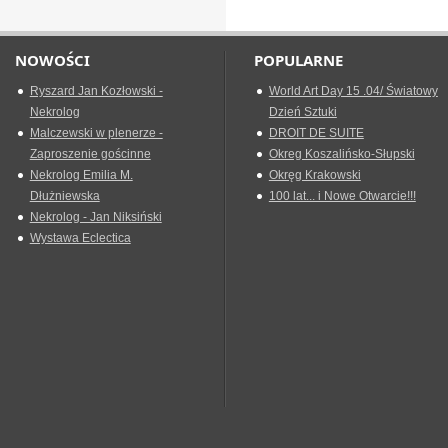
NOWOŚCI
POPULARNE
Ryszard Jan Kozłowski -
World Art Day 15 .04/ Światowy
Nekrolog
Dzień Sztuki
Malczewski w plenerze -
DROIT DE SUITE
Zaproszenie gościnne
Okreg Koszalińsko-Słupski
Nekrolog Emilia M.
Okręg Krakowski
Dłużniewska
100 lat... i Nowe Otwarcie!!!
Nekrolog - Jan Niksiński
Wystawa Eclectica