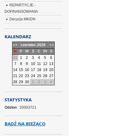
REPARTYCJE -
DOFINANSOWANIA
Decyzja MKiDN
KALENDARZ
«
<
czerwiec
2026
>
»
N
P
W
Ś
C
Pt
S
31
1
2
3
4
5
6
7
8
9
10
11
12
13
14
15
16
17
18
19
20
21
22
23
24
25
26
27
28
29
30
1
2
3
4
STATYSTYKA
Odsłon
: 20003721
BĄDŹ NA BIEŻĄCO