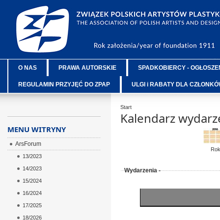
O NAS
PRAWA AUTORSKIE
SPADKOBIERCY - OGŁOSZE
REGULAMIN PRZYJĘĆ DO ZPAP
ULGI i RABATY DLA CZŁONK
Start
Kalendarz wydarz
MENU WITRYNY
ArsForum
Ro
13/2023
14/2023
Wydarzenia -
15/2024
16/2024
17/2025
18/2026