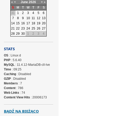
«
<
June
2026
>
»
S
M
T
W
T
F
S
31
1
2
3
4
5
6
7
8
9
10
11
12
13
14
15
16
17
18
19
20
21
22
23
24
25
26
27
28
29
30
1
2
3
4
STATS
OS
: Linux d
PHP
: 5.6.40
MySQL
: 11.4.12-MariaDB-cll-lve
Time
: 09:25
Caching
: Disabled
GZIP
: Disabled
Members
: 7
Content
: 786
Web Links
: 74
Content View Hits
: 20006173
BĄDŹ NA BIEŻĄCO