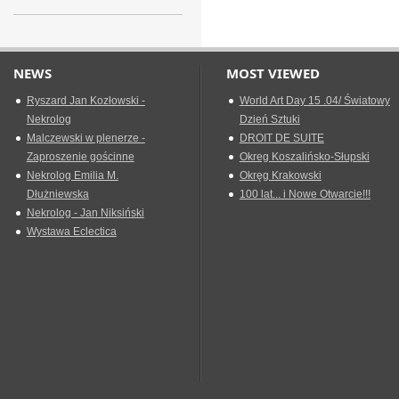
NEWS
MOST VIEWED
Ryszard Jan Kozłowski -
World Art Day 15 .04/ Światowy
Nekrolog
Dzień Sztuki
Malczewski w plenerze -
DROIT DE SUITE
Zaproszenie gościnne
Okreg Koszalińsko-Słupski
Nekrolog Emilia M.
Okręg Krakowski
Dłużniewska
100 lat... i Nowe Otwarcie!!!
Nekrolog - Jan Niksiński
Wystawa Eclectica