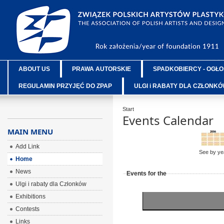
ABOUT US
PRAWA AUTORSKIE
SPADKOBIERCY - OGŁO
REGULAMIN PRZYJĘĆ DO ZPAP
ULGI i RABATY DLA CZŁONK
Start
Events Calendar
MAIN MENU
Add Link
See by ye
Home
News
Events for the
Ulgi i rabaty dla Członków
Exhibitions
Contests
Links