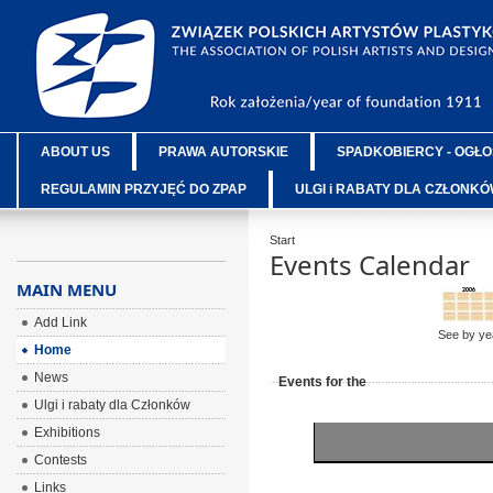
ABOUT US
PRAWA AUTORSKIE
SPADKOBIERCY - OGŁO
REGULAMIN PRZYJĘĆ DO ZPAP
ULGI i RABATY DLA CZŁONK
Start
Events Calendar
MAIN MENU
Add Link
See by ye
Home
News
Events for the
Ulgi i rabaty dla Członków
Exhibitions
Contests
Links