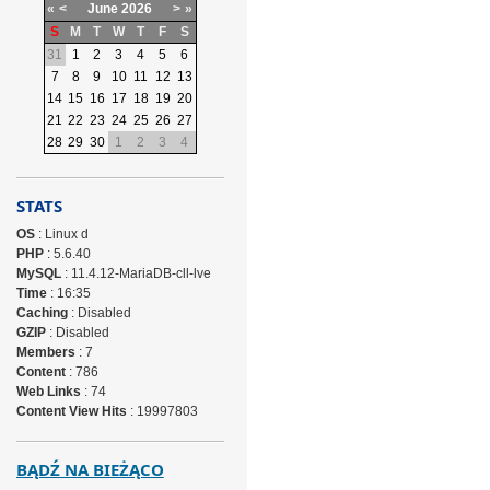
«
<
June
2026
>
»
S
M
T
W
T
F
S
31
1
2
3
4
5
6
7
8
9
10
11
12
13
14
15
16
17
18
19
20
21
22
23
24
25
26
27
28
29
30
1
2
3
4
STATS
OS
: Linux d
PHP
: 5.6.40
MySQL
: 11.4.12-MariaDB-cll-lve
Time
: 16:35
Caching
: Disabled
GZIP
: Disabled
Members
: 7
Content
: 786
Web Links
: 74
Content View Hits
: 19997803
BĄDŹ NA BIEŻĄCO