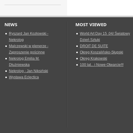
NEWS
MOST VIEWED
Ryszard Jan Kozłowski -
World Art Day 15 .04/ Światowy
Nekrolog
Dzień Sztuki
Malczewski w plenerze -
DROIT DE SUITE
Zaproszenie gościnne
Okreg Koszalińsko-Słupski
Nekrolog Emilia M.
Okręg Krakowski
Dłużniewska
100 lat... i Nowe Otwarcie!!!
Nekrolog - Jan Niksiński
Wystawa Eclectica