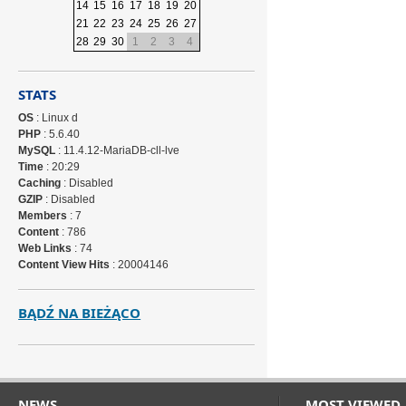
14
15
16
17
18
19
20
21
22
23
24
25
26
27
28
29
30
1
2
3
4
STATS
OS
: Linux d
PHP
: 5.6.40
MySQL
: 11.4.12-MariaDB-cll-lve
Time
: 20:29
Caching
: Disabled
GZIP
: Disabled
Members
: 7
Content
: 786
Web Links
: 74
Content View Hits
: 20004146
BĄDŹ NA BIEŻĄCO
NEWS
MOST VIEWED