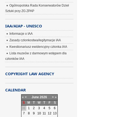
Ogólnopolska Rada Konserwatorów Dzieł
Sztuki przy ZG ZPAP
IAA/AIAP - UNESCO
Informacje o IAA
Zasady członkostwa/legitymacje IAA
Kwestionariusz ewidencyjny członka IAA
Lista muzeów z darmowym wstępem dla
członków IAA
COPYRIGHT LAW AGENCY
CALENDAR
«
<
June
2026
>
»
S
M
T
W
T
F
S
31
1
2
3
4
5
6
7
8
9
10
11
12
13