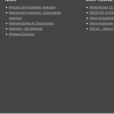
Ryszard Jan Kozłowski -Nekrolog
World Art Day 15 
Malczewski w plenerze - Zaproszenie
DROIT DE SUITE
gościnne
Okreg Koszalińsk
Nekrolog Emilia M. Dłużniewska
Okręg Krakowski
Nekrolog - Jan Niksiński
100 lat... i Nowe 
Wystawa Eclectica