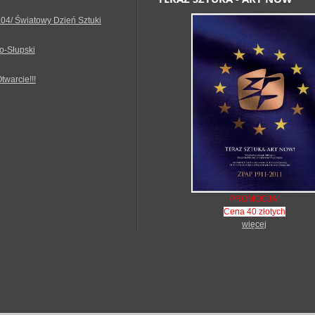
.04/ Światowy Dzień Sztuki
o-Słupski
Otwarcie!!!
PROMOCJA!
Cena 40 złotych
więcej