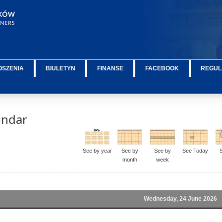
OSZENIA
BIULETYN
FINANSE
FACEBOOK
REGUL
endar
See by year
See by
See by
See Today
month
week
Wednesday, 24 June 2026