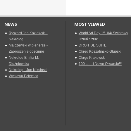
NEWS
MOST VIEWED
Ryszard Jan Kozłowski -
World Art Day 15 .04/ Światowy
Nekrolog
Dzień Sztuki
Malczewski w plenerze -
DROIT DE SUITE
Zaproszenie gościnne
Okreg Koszalińsko-Słupski
Nekrolog Emilia M.
Okręg Krakowski
Dłużniewska
100 lat... i Nowe Otwarcie!!!
Nekrolog - Jan Niksiński
Wystawa Eclectica