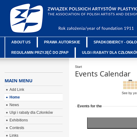
ABOUT US
PRAWA AUTORSKIE
SPADKOBIERCY - OGŁO
REGULAMIN PRZYJĘĆ DO ZPAP
ULGI i RABATY DLA CZŁONK
Start
Events Calendar
MAIN MENU
Add Link
See by ye
Home
News
Events for the
Ulgi i rabaty dla Członków
Exhibitions
Contests
Links