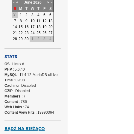
«
<
June
2026
>
»
S
M
T
W
T
F
S
31
1
2
3
4
5
6
7
8
9
10
11
12
13
14
15
16
17
18
19
20
21
22
23
24
25
26
27
28
29
30
1
2
3
4
STATS
OS
: Linux d
PHP
: 5.6.40
MySQL
: 11.4.12-MariaDB-cll-lve
Time
: 09:08
Caching
: Disabled
GZIP
: Disabled
Members
: 7
Content
: 786
Web Links
: 74
Content View Hits
: 19990364
BĄDŹ NA BIEŻĄCO