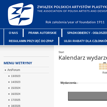
O NAS
PRAWA AUTORSKIE
SPADKOBIERCY - OGŁOSZE
REGULAMIN PRZYJĘĆ DO ZPAP
ULGI i RABATY DLA CZŁONK
Start
Kalendarz wydarz
MENU WITRYNY
ArsForum
Ro
13/2023
14/2023
Wydarzenia -
15/2024
16/2024
17/2025
18/2026