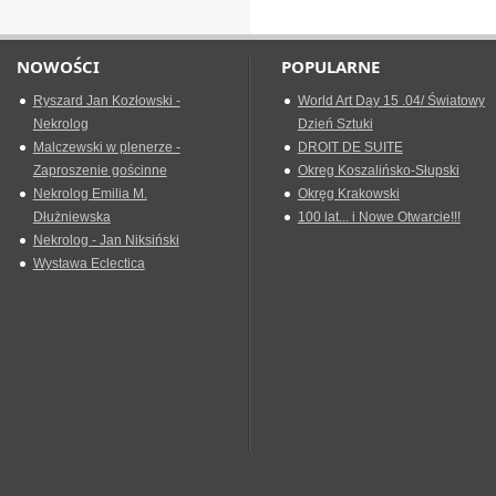
NOWOŚCI
POPULARNE
Ryszard Jan Kozłowski -
World Art Day 15 .04/ Światowy
Nekrolog
Dzień Sztuki
Malczewski w plenerze -
DROIT DE SUITE
Zaproszenie gościnne
Okreg Koszalińsko-Słupski
Nekrolog Emilia M.
Okręg Krakowski
Dłużniewska
100 lat... i Nowe Otwarcie!!!
Nekrolog - Jan Niksiński
Wystawa Eclectica