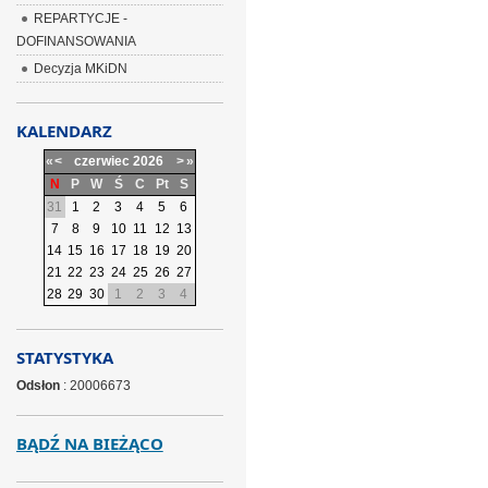
REPARTYCJE -
DOFINANSOWANIA
Decyzja MKiDN
KALENDARZ
«
<
czerwiec
2026
>
»
N
P
W
Ś
C
Pt
S
31
1
2
3
4
5
6
7
8
9
10
11
12
13
14
15
16
17
18
19
20
21
22
23
24
25
26
27
28
29
30
1
2
3
4
STATYSTYKA
Odsłon
: 20006673
BĄDŹ NA BIEŻĄCO