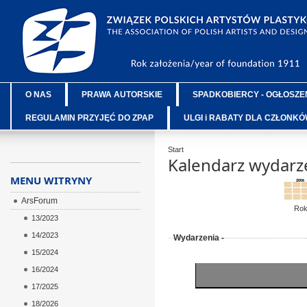
O NAS
PRAWA AUTORSKIE
SPADKOBIERCY - OGŁOSZE
REGULAMIN PRZYJĘĆ DO ZPAP
ULGI i RABATY DLA CZŁONK
Start
Kalendarz wydarz
MENU WITRYNY
ArsForum
Ro
13/2023
14/2023
Wydarzenia -
15/2024
16/2024
17/2025
18/2026