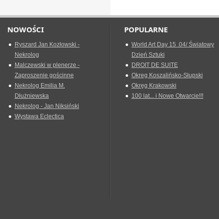
NOWOŚCI
POPULARNE
Ryszard Jan Kozłowski -
World Art Day 15 .04/ Światowy
Nekrolog
Dzień Sztuki
Malczewski w plenerze -
DROIT DE SUITE
Zaproszenie gościnne
Okreg Koszalińsko-Słupski
Nekrolog Emilia M.
Okręg Krakowski
Dłużniewska
100 lat... i Nowe Otwarcie!!!
Nekrolog - Jan Niksiński
Wystawa Eclectica