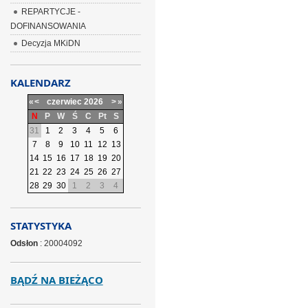
REPARTYCJE -
DOFINANSOWANIA
Decyzja MKiDN
KALENDARZ
«
<
czerwiec
2026
>
»
N
P
W
Ś
C
Pt
S
31
1
2
3
4
5
6
7
8
9
10
11
12
13
14
15
16
17
18
19
20
21
22
23
24
25
26
27
28
29
30
1
2
3
4
STATYSTYKA
Odsłon
: 20004092
BĄDŹ NA BIEŻĄCO