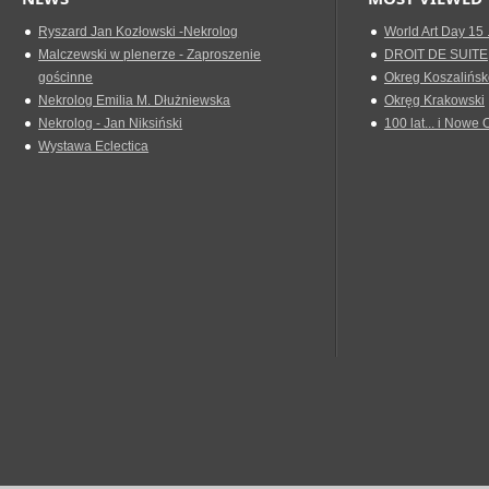
Ryszard Jan Kozłowski -Nekrolog
World Art Day 15 
Malczewski w plenerze - Zaproszenie
DROIT DE SUITE
gościnne
Okreg Koszalińsk
Nekrolog Emilia M. Dłużniewska
Okręg Krakowski
Nekrolog - Jan Niksiński
100 lat... i Nowe 
Wystawa Eclectica