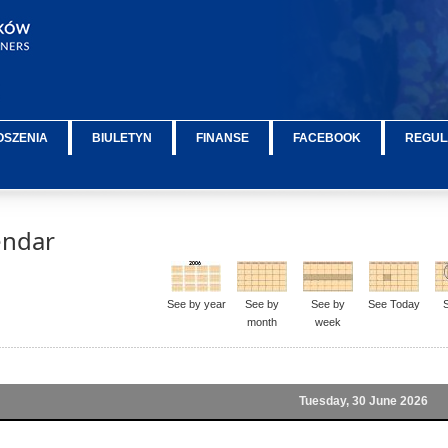
OSZENIA
BIULETYN
FINANSE
FACEBOOK
REGUL
endar
See by year
See by
See by
See Today
month
week
Tuesday, 30 June 2026