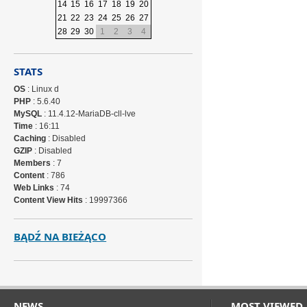
14
15
16
17
18
19
20
21
22
23
24
25
26
27
28
29
30
1
2
3
4
STATS
OS
: Linux d
PHP
: 5.6.40
MySQL
: 11.4.12-MariaDB-cll-lve
Time
: 16:11
Caching
: Disabled
GZIP
: Disabled
Members
: 7
Content
: 786
Web Links
: 74
Content View Hits
: 19997366
BĄDŹ NA BIEŻĄCO
NEWS
MOST VIEWED