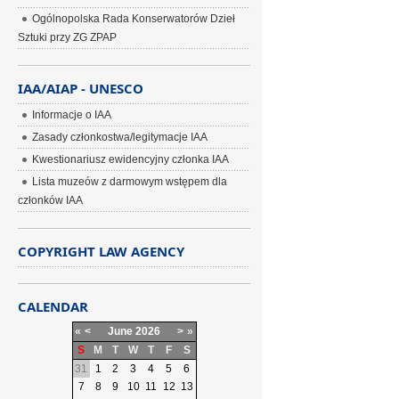
Ogólnopolska Rada Konserwatorów Dzieł
Sztuki przy ZG ZPAP
IAA/AIAP - UNESCO
Informacje o IAA
Zasady członkostwa/legitymacje IAA
Kwestionariusz ewidencyjny członka IAA
Lista muzeów z darmowym wstępem dla
członków IAA
COPYRIGHT LAW AGENCY
CALENDAR
«
<
June
2026
>
»
S
M
T
W
T
F
S
31
1
2
3
4
5
6
7
8
9
10
11
12
13