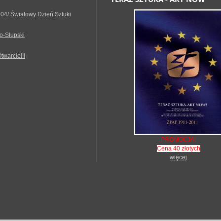
.04/ Światowy Dzień Sztuki
o-Słupski
Otwarcie!!!
PROMOCJA!
Cena 40 złotych
więcej