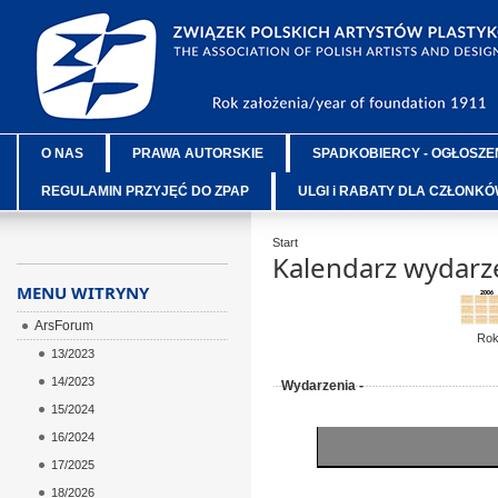
O NAS
PRAWA AUTORSKIE
SPADKOBIERCY - OGŁOSZE
REGULAMIN PRZYJĘĆ DO ZPAP
ULGI i RABATY DLA CZŁONK
Start
Kalendarz wydarz
MENU WITRYNY
ArsForum
Ro
13/2023
14/2023
Wydarzenia -
15/2024
16/2024
17/2025
18/2026