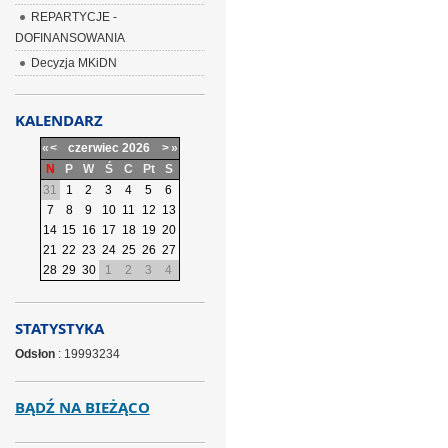
REPARTYCJE -
DOFINANSOWANIA
Decyzja MKiDN
KALENDARZ
«
<
czerwiec
2026
>
»
N
P
W
Ś
C
Pt
S
31
1
2
3
4
5
6
7
8
9
10
11
12
13
14
15
16
17
18
19
20
21
22
23
24
25
26
27
28
29
30
1
2
3
4
STATYSTYKA
Odsłon
: 19993234
BĄDŹ NA BIEŻĄCO