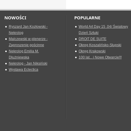
NOWOŚCI
POPULARNE
Ryszard Jan Kozłowski -
World Art Day 15 .04/ Światowy
Nekrolog
Dzień Sztuki
Malczewski w plenerze -
DROIT DE SUITE
Zaproszenie gościnne
Okreg Koszalińsko-Słupski
Nekrolog Emilia M.
Okręg Krakowski
Dłużniewska
100 lat... i Nowe Otwarcie!!!
Nekrolog - Jan Niksiński
Wystawa Eclectica