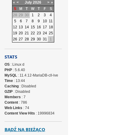
«
<
July
2026
>
»
S
M
T
W
T
F
S
28
29
30
1
2
3
4
5
6
7
8
9
10
11
12
13
14
15
16
17
18
19
20
21
22
23
24
25
26
27
28
29
30
31
1
STATS
OS
: Linux d
PHP
: 5.6.40
MySQL
: 11.4.12-MariaDB-cll-lve
Time
: 13:44
Caching
: Disabled
GZIP
: Disabled
Members
: 7
Content
: 786
Web Links
: 74
Content View Hits
: 19996834
BĄDŹ NA BIEŻĄCO