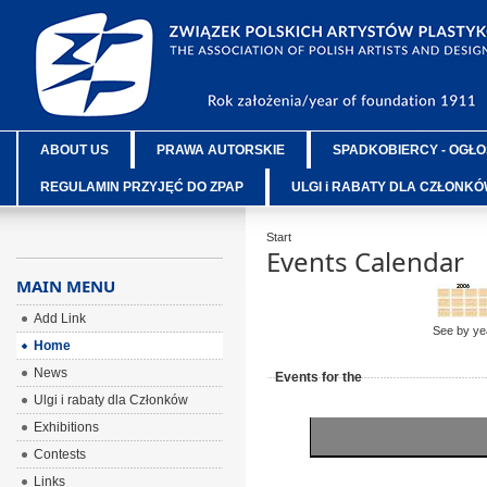
ABOUT US
PRAWA AUTORSKIE
SPADKOBIERCY - OGŁO
REGULAMIN PRZYJĘĆ DO ZPAP
ULGI i RABATY DLA CZŁONK
Start
Events Calendar
MAIN MENU
Add Link
See by ye
Home
News
Events for the
Ulgi i rabaty dla Członków
Exhibitions
Contests
Links