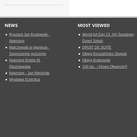
NEWS
MOST VIEWED
Ryszard Jan Kozłowski -
World Art Day 15 .04/ Światowy
Nekrolog
Dzień Sztuki
Malczewski w plenerze -
DROIT DE SUITE
Zaproszenie gościnne
Okreg Koszalińsko-Słupski
Nekrolog Emilia M.
Okręg Krakowski
Dłużniewska
100 lat... i Nowe Otwarcie!!!
Nekrolog - Jan Niksiński
Wystawa Eclectica