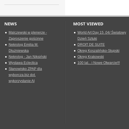
NEWS
MOST VIEWED
Malczewski w plenerze -
World Art Day 15 .04/ Światowy
Zaproszenie gościnne
Dzień Sztuki
Nekrolog Emilia M.
DROIT DE SUITE
Dłużniewska
Okreg Koszalińsko-Słupski
Nekrolog - Jan Niksiński
Okręg Krakowski
Wystawa Eclectica
100 lat... i Nowe Otwarcie!!!
Stanowisko ZPAP dla
wyborcza.biz dot.
wykorzystanie AI