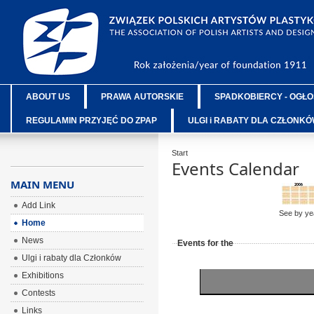
ABOUT US
PRAWA AUTORSKIE
SPADKOBIERCY - OGŁO
REGULAMIN PRZYJĘĆ DO ZPAP
ULGI i RABATY DLA CZŁONK
Start
Events Calendar
MAIN MENU
Add Link
See by ye
Home
News
Events for the
Ulgi i rabaty dla Członków
Exhibitions
Contests
Links