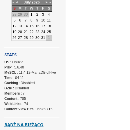
«
<
July
2026
>
»
S
M
T
W
T
F
S
28
29
30
1
2
3
4
5
6
7
8
9
10
11
12
13
14
15
16
17
18
19
20
21
22
23
24
25
26
27
28
29
30
31
1
STATS
OS
: Linux d
PHP
: 5.6.40
MySQL
: 11.4.12-MariaDB-cll-lve
Time
: 04:11
Caching
: Disabled
GZIP
: Disabled
Members
: 7
Content
: 785
Web Links
: 74
Content View Hits
: 19989715
BĄDŹ NA BIEŻĄCO