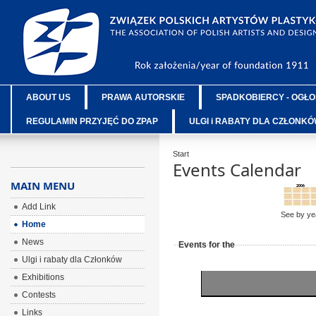
ABOUT US
PRAWA AUTORSKIE
SPADKOBIERCY - OGŁO
REGULAMIN PRZYJĘĆ DO ZPAP
ULGI i RABATY DLA CZŁONK
Start
Events Calendar
MAIN MENU
Add Link
See by ye
Home
News
Events for the
Ulgi i rabaty dla Członków
Exhibitions
Contests
Links