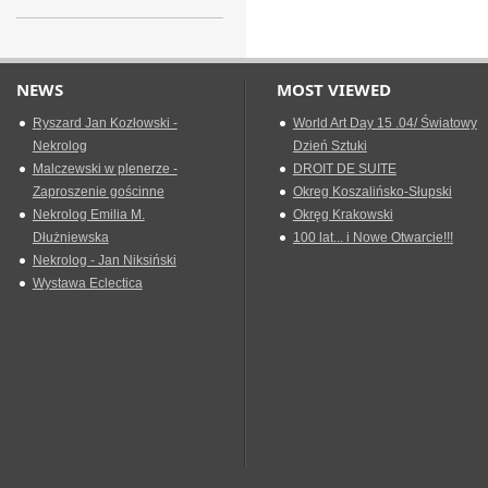
NEWS
MOST VIEWED
Ryszard Jan Kozłowski -
World Art Day 15 .04/ Światowy
Nekrolog
Dzień Sztuki
Malczewski w plenerze -
DROIT DE SUITE
Zaproszenie gościnne
Okreg Koszalińsko-Słupski
Nekrolog Emilia M.
Okręg Krakowski
Dłużniewska
100 lat... i Nowe Otwarcie!!!
Nekrolog - Jan Niksiński
Wystawa Eclectica