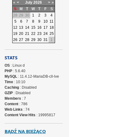
«
<
July
2026
>
»
S
M
T
W
T
F
S
28
29
30
1
2
3
4
5
6
7
8
9
10
11
12
13
14
15
16
17
18
19
20
21
22
23
24
25
26
27
28
29
30
31
1
STATS
OS
: Linux d
PHP
: 5.6.40
MySQL
: 11.4.12-MariaDB-cll-lve
Time
: 10:10
Caching
: Disabled
GZIP
: Disabled
Members
: 7
Content
: 786
Web Links
: 74
Content View Hits
: 19995817
BĄDŹ NA BIEŻĄCO