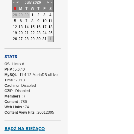
«
<
July
2026
>
»
S
M
T
W
T
F
S
28
29
30
1
2
3
4
5
6
7
8
9
10
11
12
13
14
15
16
17
18
19
20
21
22
23
24
25
26
27
28
29
30
31
1
STATS
OS
: Linux d
PHP
: 5.6.40
MySQL
: 11.4.12-MariaDB-cll-lve
Time
: 20:13
Caching
: Disabled
GZIP
: Disabled
Members
: 7
Content
: 786
Web Links
: 74
Content View Hits
: 20012305
BĄDŹ NA BIEŻĄCO