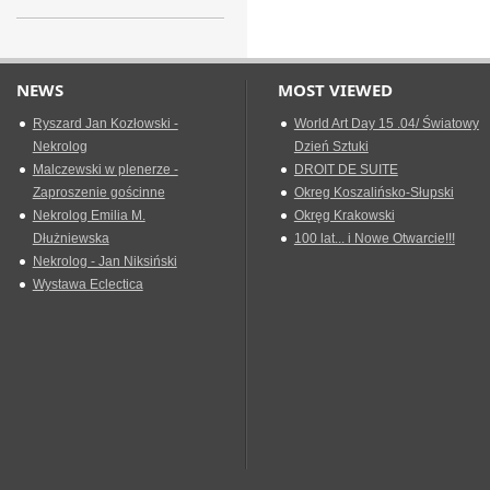
NEWS
MOST VIEWED
Ryszard Jan Kozłowski -
World Art Day 15 .04/ Światowy
Nekrolog
Dzień Sztuki
Malczewski w plenerze -
DROIT DE SUITE
Zaproszenie gościnne
Okreg Koszalińsko-Słupski
Nekrolog Emilia M.
Okręg Krakowski
Dłużniewska
100 lat... i Nowe Otwarcie!!!
Nekrolog - Jan Niksiński
Wystawa Eclectica