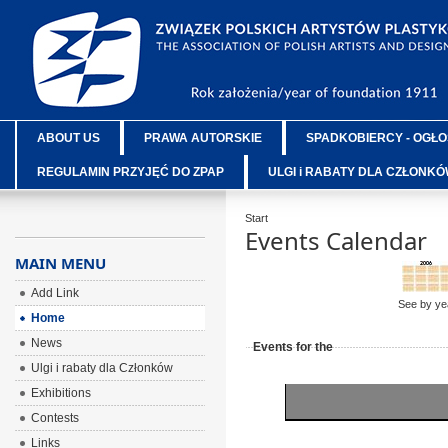
ABOUT US
PRAWA AUTORSKIE
SPADKOBIERCY - OGŁO
REGULAMIN PRZYJĘĆ DO ZPAP
ULGI i RABATY DLA CZŁONK
Start
Events Calendar
MAIN MENU
Add Link
See by ye
Home
News
Events for the
Ulgi i rabaty dla Członków
Exhibitions
Contests
Links