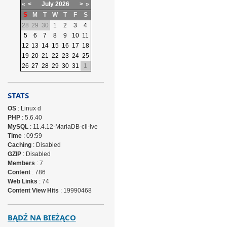
«
<
July
2026
>
»
S
M
T
W
T
F
S
28
29
30
1
2
3
4
5
6
7
8
9
10
11
12
13
14
15
16
17
18
19
20
21
22
23
24
25
26
27
28
29
30
31
1
STATS
OS
: Linux d
PHP
: 5.6.40
MySQL
: 11.4.12-MariaDB-cll-lve
Time
: 09:59
Caching
: Disabled
GZIP
: Disabled
Members
: 7
Content
: 786
Web Links
: 74
Content View Hits
: 19990468
BĄDŹ NA BIEŻĄCO