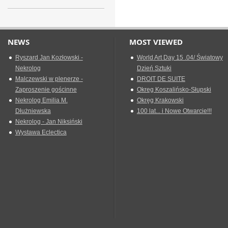
NEWS
MOST VIEWED
Ryszard Jan Kozłowski -
World Art Day 15 .04/ Światowy
Nekrolog
Dzień Sztuki
Malczewski w plenerze -
DROIT DE SUITE
Zaproszenie gościnne
Okreg Koszalińsko-Słupski
Nekrolog Emilia M.
Okręg Krakowski
Dłużniewska
100 lat... i Nowe Otwarcie!!!
Nekrolog - Jan Niksiński
Wystawa Eclectica