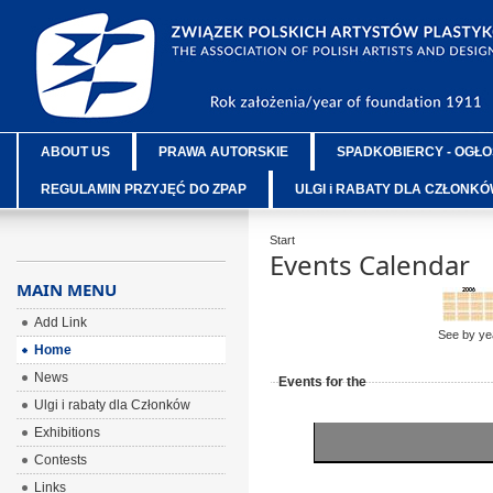
ABOUT US
PRAWA AUTORSKIE
SPADKOBIERCY - OGŁO
REGULAMIN PRZYJĘĆ DO ZPAP
ULGI i RABATY DLA CZŁONK
Start
Events Calendar
MAIN MENU
Add Link
See by ye
Home
News
Events for the
Ulgi i rabaty dla Członków
Exhibitions
Contests
Links