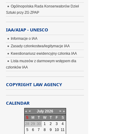
Ogólnopolska Rada Konserwatorów Dzieł
Sztuki przy ZG ZPAP
IAA/AIAP - UNESCO
Informacje o IAA
Zasady członkostwa/legitymacje IAA
Kwestionariusz ewidencyjny członka IAA
Lista muzeów z darmowym wstępem dla
członków IAA
COPYRIGHT LAW AGENCY
CALENDAR
«
<
July
2026
>
»
S
M
T
W
T
F
S
28
29
30
1
2
3
4
5
6
7
8
9
10
11