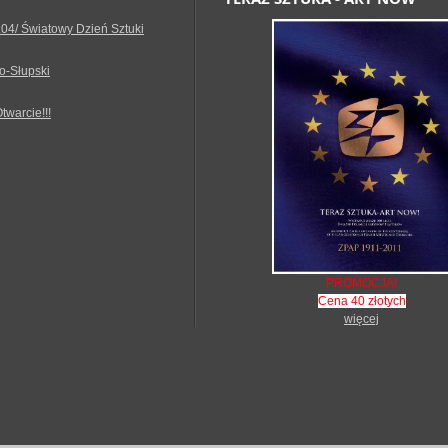
.04/ Światowy Dzień Sztuki
o-Słupski
Otwarcie!!!
PROMOCJA!
Cena 40 złotych
więcej