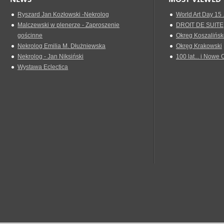
Ryszard Jan Kozłowski -Nekrolog
World Art Day 15 
Malczewski w plenerze - Zaproszenie
DROIT DE SUITE
gościnne
Okreg Koszalińsk
Nekrolog Emilia M. Dłużniewska
Okręg Krakowski
Nekrolog - Jan Niksiński
100 lat... i Nowe 
Wystawa Eclectica