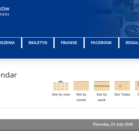
OSZENIA
BIULETYN
FINANSE
FACEBOOK
REGUL
endar
See by year
See by
See by
See Today
month
week
Thursday, 23 July 2026