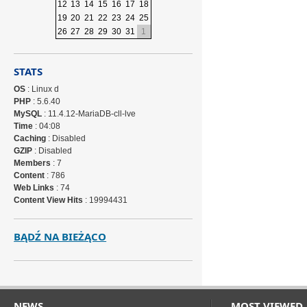
12
13
14
15
16
17
18
19
20
21
22
23
24
25
26
27
28
29
30
31
1
STATS
OS
: Linux d
PHP
: 5.6.40
MySQL
: 11.4.12-MariaDB-cll-lve
Time
: 04:08
Caching
: Disabled
GZIP
: Disabled
Members
: 7
Content
: 786
Web Links
: 74
Content View Hits
: 19994431
BĄDŹ NA BIEŻĄCO
NEWS
MOST VIEWED