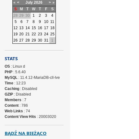
«
<
July
2026
>
»
S
M
T
W
T
F
S
28
29
30
1
2
3
4
5
6
7
8
9
10
11
12
13
14
15
16
17
18
19
20
21
22
23
24
25
26
27
28
29
30
31
1
STATS
OS
: Linux d
PHP
: 5.6.40
MySQL
: 11.4.12-MariaDB-cll-lve
Time
: 12:23
Caching
: Disabled
GZIP
: Disabled
Members
: 7
Content
: 786
Web Links
: 74
Content View Hits
: 20003020
BĄDŹ NA BIEŻĄCO