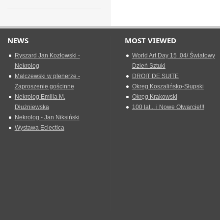
NEWS
MOST VIEWED
Ryszard Jan Kozłowski -
World Art Day 15 .04/ Światowy
Nekrolog
Dzień Sztuki
Malczewski w plenerze -
DROIT DE SUITE
Zaproszenie gościnne
Okreg Koszalińsko-Słupski
Nekrolog Emilia M.
Okręg Krakowski
Dłużniewska
100 lat... i Nowe Otwarcie!!!
Nekrolog - Jan Niksiński
Wystawa Eclectica