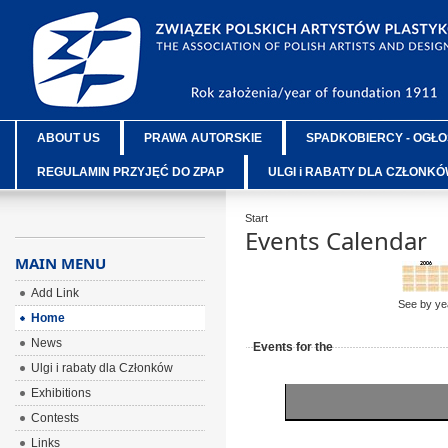
ABOUT US
PRAWA AUTORSKIE
SPADKOBIERCY - OGŁO
REGULAMIN PRZYJĘĆ DO ZPAP
ULGI i RABATY DLA CZŁONK
Start
Events Calendar
MAIN MENU
Add Link
See by ye
Home
News
Events for the
Ulgi i rabaty dla Członków
Exhibitions
Contests
Links