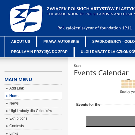
ABOUT US
PRAWA AUTORSKIE
SPADKOBIERCY - OGŁO
REGULAMIN PRZYJĘĆ DO ZPAP
ULGI i RABATY DLA CZŁONK
Start
Events Calendar
MAIN MENU
Add Link
See by ye
Home
News
Events for the
Ulgi i rabaty dla Członków
Exhibitions
Contests
Links