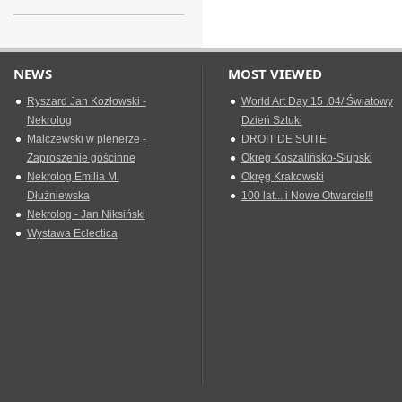
NEWS
MOST VIEWED
Ryszard Jan Kozłowski -
World Art Day 15 .04/ Światowy
Nekrolog
Dzień Sztuki
Malczewski w plenerze -
DROIT DE SUITE
Zaproszenie gościnne
Okreg Koszalińsko-Słupski
Nekrolog Emilia M.
Okręg Krakowski
Dłużniewska
100 lat... i Nowe Otwarcie!!!
Nekrolog - Jan Niksiński
Wystawa Eclectica