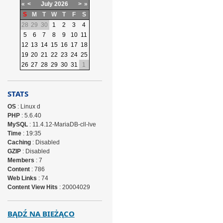
«
<
July
2026
>
»
S
M
T
W
T
F
S
28
29
30
1
2
3
4
5
6
7
8
9
10
11
12
13
14
15
16
17
18
19
20
21
22
23
24
25
26
27
28
29
30
31
1
STATS
OS
: Linux d
PHP
: 5.6.40
MySQL
: 11.4.12-MariaDB-cll-lve
Time
: 19:35
Caching
: Disabled
GZIP
: Disabled
Members
: 7
Content
: 786
Web Links
: 74
Content View Hits
: 20004029
BĄDŹ NA BIEŻĄCO