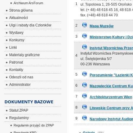
Archiwum ArsForum
1
ul. Topolowa 1, 26-505 Orońsko
tel. (+ 48) 48 618 45 16, 48 618
Strona główna
fax. (+48) 48 618 44 70
Aktualności
Ulgi i rabaty dla Członków
2
Mapa Muzeów
Wystawy
3
Ministerstwo Kultury i D
Konkursy
Linki
Instytut Wzornictwa Prz
Instytut Wzornictwa Przemysłowe
Materiały graficzne
4
ul. Świętojerska 5/7
Patronat
00-236 Warszawa
Kontakty
5
Porozumienie "Łazienki 
Odeszli od nas
Administrator
6
Mazowieckie Centrum Kult
7
Architekturzentrum Wien
DOKUMENTY BAZOWE
8
Litewskie Centrum przy 
Statut ZPAP
Regulaminy
9
Narodowy Instytut Audio
Regulamin przyjęć do ZPAP
Regulamin KPO