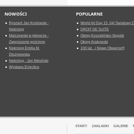
NOWOŚCI
POPULARNE
Ryszard Jan Kozłowski -
World Art Day 15 .04/ Światowy D
Nekrolog
DROIT DE SUITE
Malczewski w plenerze -
Okreg Koszalińsko-Słupski
Zaproszenie gościnne
Okręg Krakowski
Nekrolog Emilia M.
100 lat... i Nowe Otwarcie!!!
Dłużniewska
Nekrolog - Jan Niksiński
Wystawa Eclectica
START!
ZAKŁADKI
GALERIE