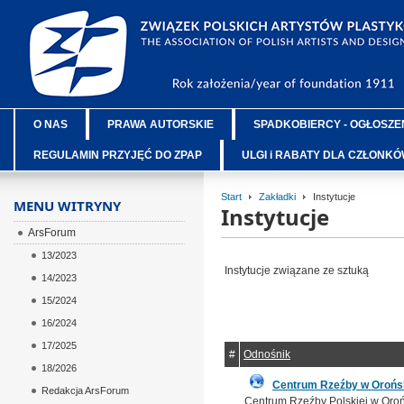
O NAS
PRAWA AUTORSKIE
SPADKOBIERCY - OGŁOSZE
REGULAMIN PRZYJĘĆ DO ZPAP
ULGI i RABATY DLA CZŁONK
Start
Zakładki
Instytucje
MENU WITRYNY
Instytucje
ArsForum
13/2023
Instytucje związane ze sztuką
14/2023
15/2024
16/2024
17/2025
#
Odnośnik
18/2026
Centrum Rzeźby w Orońs
Redakcja ArsForum
Centrum Rzeźby Polskiej w Oro