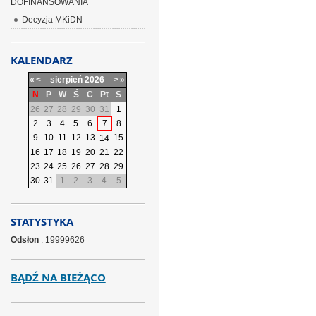
DOFINANSOWANIA
Decyzja MKiDN
KALENDARZ
«
<
sierpień
2026
>
»
N
P
W
Ś
C
Pt
S
26
27
28
29
30
31
1
2
3
4
5
6
7
8
9
10
11
12
13
15
14
16
17
18
19
20
21
22
23
24
25
26
27
28
29
30
31
1
2
3
4
5
STATYSTYKA
Odsłon
: 19999626
BĄDŹ NA BIEŻĄCO