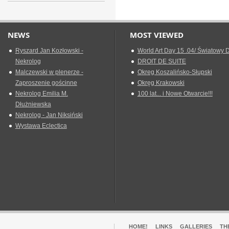
NEWS
MOST VIEWED
Ryszard Jan Kozłowski -
World Art Day 15 .04/ Światowy D
Nekrolog
DROIT DE SUITE
Malczewski w plenerze -
Okreg Koszalińsko-Słupski
Zaproszenie gościnne
Okręg Krakowski
Nekrolog Emilia M.
100 lat... i Nowe Otwarcie!!!
Dłużniewska
Nekrolog - Jan Niksiński
Wystawa Eclectica
HOME!
LINKS
GALLERIES
TH