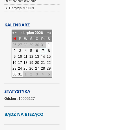
DOFINANSOWANIA
Decyzja MKiDN
KALENDARZ
«
<
sierpień
2026
>
»
N
P
W
Ś
C
Pt
S
26
27
28
29
30
31
1
2
3
4
5
6
7
8
9
10
11
12
13
15
14
16
17
18
19
20
21
22
23
24
25
26
27
28
29
30
31
1
2
3
4
5
STATYSTYKA
Odsłon
: 19995127
BĄDŹ NA BIEŻĄCO