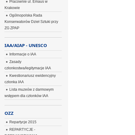
Pracownie ul. Emaus w
Krakowie
Ogólnopolska Rada
Konserwatorów Dzieł Sztuki przy
ZG ZPAP
IAA/AIAP - UNESCO
Informacje o IAA
Zasady
członkostwa/legitymacje IAA
Kwestionariusz ewidencyjny
członka IAA
Lista muzeów z darmowym
wstępem dla członków IAA
OZZ
Repartycje 2015
REPARTYCJE -