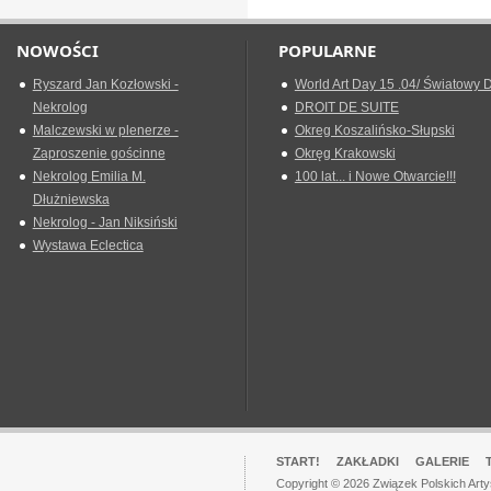
NOWOŚCI
POPULARNE
Ryszard Jan Kozłowski -
World Art Day 15 .04/ Światowy D
Nekrolog
DROIT DE SUITE
Malczewski w plenerze -
Okreg Koszalińsko-Słupski
Zaproszenie gościnne
Okręg Krakowski
Nekrolog Emilia M.
100 lat... i Nowe Otwarcie!!!
Dłużniewska
Nekrolog - Jan Niksiński
Wystawa Eclectica
START!
ZAKŁADKI
GALERIE
Copyright © 2026 Związek Polskich Art