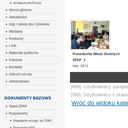
Archiwum ArsForum
Strona główna
Aktualności
Ulgi i rabaty dla Członków
Wystawy
Konkursy
Linki
Materiały graficzne
Posiedzenie Wladz Glownych
Patronat
ZPAP_3
Hits: 2871
Kontakty
Odeszli od nas
Administrator
[RM]: Użytkownicy zarejes
[SM]: Użytkownicy z praw
DOKUMENTY BAZOWE
Wróć do widoku kate
Statut ZPAP
Regulaminy
Regulamin przyjęć do ZPAP
Regulamin KPO