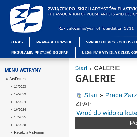
O NAS
PRAWA AUTORSKIE
SPADKOBIERCY - OGŁOSZE
REGULAMIN PRZYJĘĆ DO ZPAP
ULGI i RABATY DLA CZŁONK
Start
GALERIE
MENU WITRYNY
GALERIE
ArsForum
13/2023
Start
»
Praca Zar
14/2023
15/2024
ZPAP
16/2024
Wróć do widoku kate
17/2025
Po
18/2026
Redakcja ArsForum