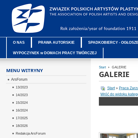
O NAS
PRAWA AUTORSKIE
SPADKOBIERCY - OGŁOSZ
WYPOCZYNEK w DOMACH PRACY TWÓRCZEJ
Start
GALERIE
MENU WITRYNY
GALERIE
ArsForum
13/2023
Start
»
Praca Zar
Wróć do widoku katego
14/2023
15/2024
16/2024
17/2025
18/2026
Redakcja ArsForum