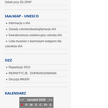
Sztuki przy ZG ZPAP
IAA/AIAP - UNESCO
Informacje o IAA
Zasady członkostwa/legitymacje IAA
Kwestionariusz ewidencyjny członka IAA
Lista muzeów z darmowym wstępem dla
członków IAA
OZZ
Repartycje 2015
REPARTYCJE - DOFINANSOWANIA
Decyzja MKiDN
KALENDARZ
«
<
sierpień
2026
>
»
N
P
W
Ś
C
Pt
S