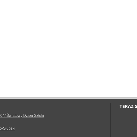
TERAZ 
.04/ Światowy Dzień Sztuki
o-Słupski