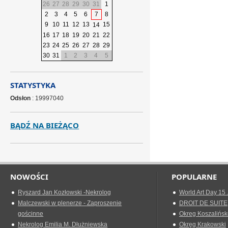
26
27
28
29
30
31
1
2
3
4
5
6
7
8
9
10
11
12
13
15
14
16
17
18
19
20
21
22
23
24
25
26
27
28
29
30
31
1
2
3
4
5
STATYSTYKA
Odsłon
: 19997040
BĄDŹ NA BIEŻĄCO
NOWOŚCI
POPULARNE
Ryszard Jan Kozłowski -Nekrolog
World Art Day 15 
Malczewski w plenerze - Zaproszenie
DROIT DE SUITE
gościnne
Okreg Koszalińsk
Nekrolog Emilia M. Dłużniewska
Okręg Krakowski