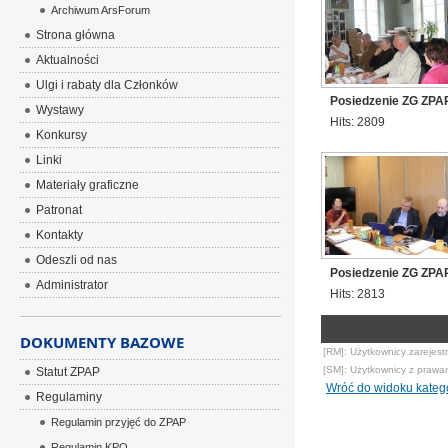
Archiwum ArsForum
Strona główna
Aktualności
Ulgi i rabaty dla Członków
Posiedzenie ZG ZPAP
Wystawy
Hits: 2809
Konkursy
Linki
Materiały graficzne
Patronat
Kontakty
Odeszli od nas
Posiedzenie ZG ZPAP
Administrator
Hits: 2813
DOKUMENTY BAZOWE
[RM]: Użytkownicy zarejest
[SM]: Użytkownicy z prawa
Statut ZPAP
Wróć do widoku katego
Regulaminy
Regulamin przyjęć do ZPAP
Regulamin KPO