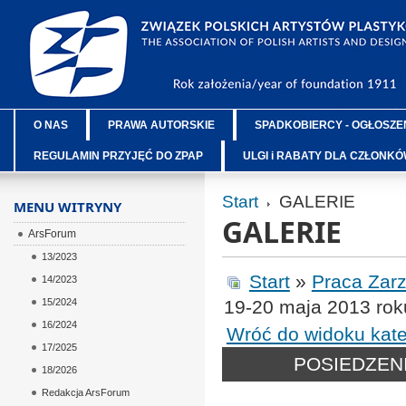
O NAS
PRAWA AUTORSKIE
SPADKOBIERCY - OGŁOSZE
REGULAMIN PRZYJĘĆ DO ZPAP
ULGI i RABATY DLA CZŁONK
Start
GALERIE
MENU WITRYNY
GALERIE
ArsForum
13/2023
Start
»
Praca Zar
14/2023
15/2024
19-20 maja 2013 rok
16/2024
Wróć do widoku kate
17/2025
POSIEDZENIE
18/2026
Redakcja ArsForum