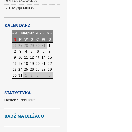
DOFINANSOWANIA
Decyzja MKiDN
KALENDARZ
«
<
sierpień
2026
>
»
N
P
W
Ś
C
Pt
S
26
27
28
29
30
31
1
2
3
4
5
6
7
8
9
10
11
12
14
15
13
16
17
18
19
20
21
22
23
24
25
26
27
28
29
30
31
1
2
3
4
5
STATYSTYKA
Odsłon
: 19991202
BĄDŹ NA BIEŻĄCO