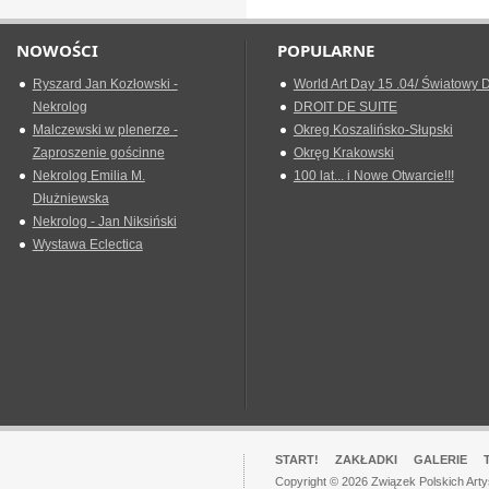
NOWOŚCI
POPULARNE
Ryszard Jan Kozłowski -
World Art Day 15 .04/ Światowy D
Nekrolog
DROIT DE SUITE
Malczewski w plenerze -
Okreg Koszalińsko-Słupski
Zaproszenie gościnne
Okręg Krakowski
Nekrolog Emilia M.
100 lat... i Nowe Otwarcie!!!
Dłużniewska
Nekrolog - Jan Niksiński
Wystawa Eclectica
START!
ZAKŁADKI
GALERIE
Copyright © 2026 Związek Polskich Art