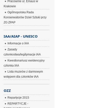
Pracownie ul. Emaus w
Krakowie
Ogólnopolska Rada
Konserwatorów Dzieł Sztuki przy
ZG ZPAP
IAA/AIAP - UNESCO
Informacje o IAA
Zasady
członkostwa/legitymacje IAA
Kwestionariusz ewidencyjny
członka IAA
Lista muzeów z darmowym
wstępem dla członków IAA
OZZ
Repartycje 2015
REPARTYCJE -