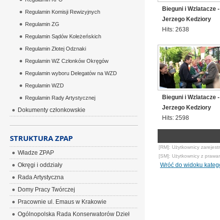
Bieguni i Wzlatacze 
Regulamin Komisji Rewizyjnych
Jerzego Kedziory
Regulamin ZG
Hits: 2638
Regulamin Sądów Koleżeńskich
Regulamin Złotej Odznaki
Regulamin WZ Członków Okręgów
Regulamin wyboru Delegatów na WZD
Regulamin WZD
Bieguni i Wzlatacze 
Regulamin Rady Artystycznej
Jerzego Kedziory
Dokumenty członkowskie
Hits: 2598
STRUKTURA ZPAP
[RM]: Użytkownicy zarejest
Władze ZPAP
[SM]: Użytkownicy z prawa
Okręgi i oddziały
Wróć do widoku katego
Rada Artystyczna
Domy Pracy Twórczej
Pracownie ul. Emaus w Krakowie
Ogólnopolska Rada Konserwatorów Dzieł