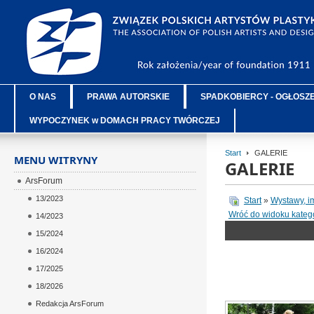
O NAS
PRAWA AUTORSKIE
SPADKOBIERCY - OGŁOSZ
WYPOCZYNEK w DOMACH PRACY TWÓRCZEJ
Start
GALERIE
MENU WITRYNY
GALERIE
ArsForum
13/2023
Start
»
Wystawy, i
Wróć do widoku katego
14/2023
15/2024
16/2024
17/2025
18/2026
Redakcja ArsForum