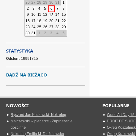
26
27
28
29
30
31
1
2
3
4
5
6
7
8
9
10
11
12
14
15
13
16
17
18
19
20
21
22
23
24
25
26
27
28
29
30
31
1
2
3
4
5
STATYSTYKA
Odsłon
: 19991315
BĄDŹ NA BIEŻĄCO
NOWOŚCI
POPULARNE
Ryszard Jan Kozłowski -Nekrolog
World Art Day 15 
Malczewski w plenerze - Zaproszenie
DROIT DE SUITE
gościnne
Okreg Koszalińsk
Nekrolog Emilia M. Dłużniewska
Okręg Krakowski