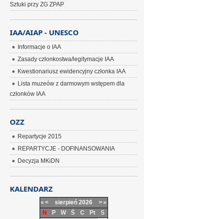
Sztuki przy ZG ZPAP
IAA/AIAP - UNESCO
Informacje o IAA
Zasady członkostwa/legitymacje IAA
Kwestionariusz ewidencyjny członka IAA
Lista muzeów z darmowym wstępem dla
członków IAA
OZZ
Repartycje 2015
REPARTYCJE - DOFINANSOWANIA
Decyzja MKiDN
KALENDARZ
«
<
sierpień
2026
>
»
N
P
W
Ś
C
Pt
S