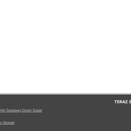
TERAZ 
.04/ Światowy Dzień Sztuki
o-Słupski