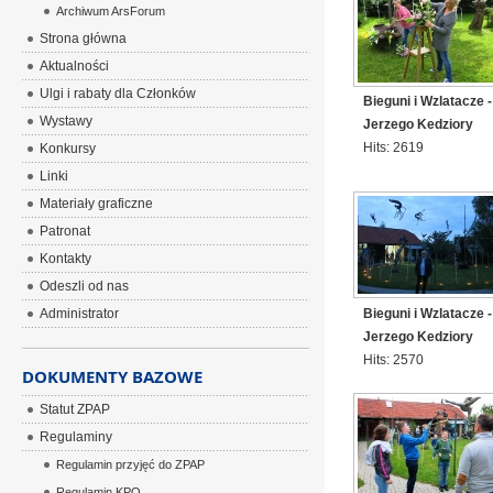
Archiwum ArsForum
Strona główna
Aktualności
Ulgi i rabaty dla Członków
Bieguni i Wzlatacze 
Wystawy
Jerzego Kedziory
Hits: 2619
Konkursy
Linki
Materiały graficzne
Patronat
Kontakty
Odeszli od nas
Bieguni i Wzlatacze 
Administrator
Jerzego Kedziory
Hits: 2570
DOKUMENTY BAZOWE
Statut ZPAP
Regulaminy
Regulamin przyjęć do ZPAP
Regulamin KPO