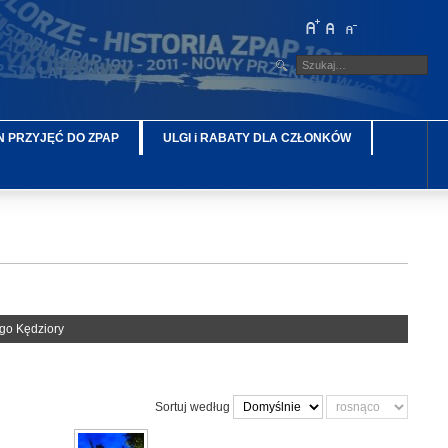
 PRZYJĘĆ DO ZPAP
ULGI i RABATY DLA CZŁONKÓW
ego Kędziory
Sortuj według