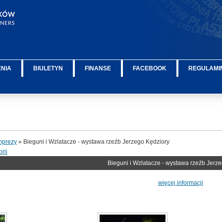
ENIA
BIULETYN
FINANSE
FACEBOOK
REGULAMIN
mprezy
» Bieguni i Wzlatacze - wystawa rzeźb Jerzego Kędziory
rii
Bieguni i Wzlatacze - wystawa rzeźb Jerz
więcej informacji