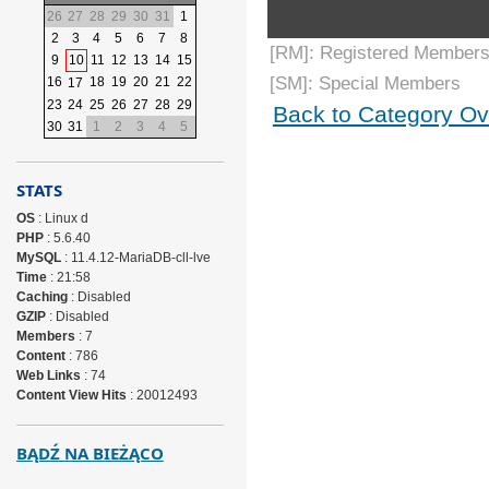
26
27
28
29
30
31
1
2
3
4
5
6
7
8
[RM]: Registered Members
9
10
11
12
13
14
15
[SM]: Special Members
16
18
19
20
21
22
17
23
24
25
26
27
28
29
Back to Category Ov
30
31
1
2
3
4
5
STATS
OS
: Linux d
PHP
: 5.6.40
MySQL
: 11.4.12-MariaDB-cll-lve
Time
: 21:58
Caching
: Disabled
GZIP
: Disabled
Members
: 7
Content
: 786
Web Links
: 74
Content View Hits
: 20012493
BĄDŹ NA BIEŻĄCO