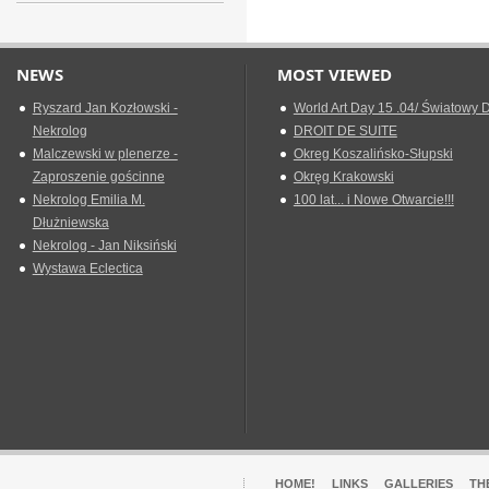
NEWS
MOST VIEWED
Ryszard Jan Kozłowski -
World Art Day 15 .04/ Światowy D
Nekrolog
DROIT DE SUITE
Malczewski w plenerze -
Okreg Koszalińsko-Słupski
Zaproszenie gościnne
Okręg Krakowski
Nekrolog Emilia M.
100 lat... i Nowe Otwarcie!!!
Dłużniewska
Nekrolog - Jan Niksiński
Wystawa Eclectica
HOME!
LINKS
GALLERIES
TH