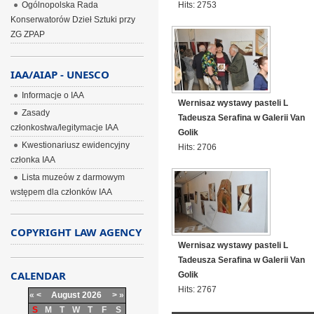
Hits: 2753
Ogólnopolska Rada
Konserwatorów Dzieł Sztuki przy
ZG ZPAP
IAA/AIAP - UNESCO
Informacje o IAA
Wernisaz wystawy pasteli L
Zasady
Tadeusza Serafina w Galerii Van
członkostwa/legitymacje IAA
Golik
Kwestionariusz ewidencyjny
Hits: 2706
członka IAA
Lista muzeów z darmowym
wstępem dla członków IAA
COPYRIGHT LAW AGENCY
Wernisaz wystawy pasteli L
Tadeusza Serafina w Galerii Van
CALENDAR
Golik
Hits: 2767
«
<
August
2026
>
»
S
M
T
W
T
F
S