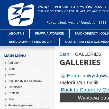
ABOUT US
PRAWA AUTORSKIE
SPADKOBIERCY - OGŁO
REGULAMIN PRZYJĘĆ DO ZPAP
ULGI i RABATY DLA CZŁONK
Start
GALLERIES
MAIN MENU
GALLERIES
Add Link
Home
Home
»
Wystawy,
News
Ulgi i rabaty dla Członków
Galerii Van Golik
Exhibitions
Back to Category Ov
Contests
Wystawa paste
Links
Materiały graficzne