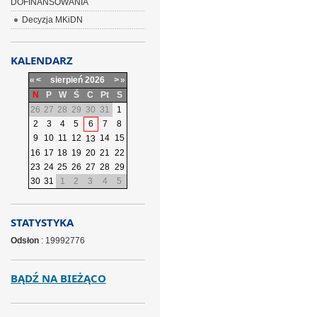
DOFINANSOWANIA
Decyzja MKiDN
KALENDARZ
«
<
sierpień
2026
>
»
N
P
W
Ś
C
Pt
S
26
27
28
29
30
31
1
2
3
4
5
6
7
8
9
10
11
12
14
15
13
16
17
18
19
20
21
22
23
24
25
26
27
28
29
30
31
1
2
3
4
5
STATYSTYKA
Odsłon
: 19992776
BĄDŹ NA BIEŻĄCO