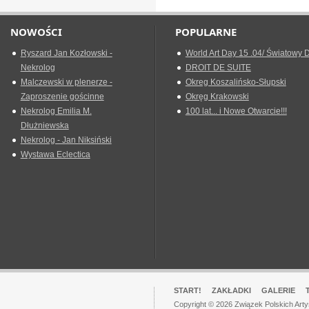
NOWOŚCI
POPULARNE
Ryszard Jan Kozłowski -
World Art Day 15 .04/ Światowy D
Nekrolog
DROIT DE SUITE
Malczewski w plenerze -
Okreg Koszalińsko-Słupski
Zaproszenie gościnne
Okręg Krakowski
Nekrolog Emilia M.
100 lat... i Nowe Otwarcie!!!
Dłużniewska
Nekrolog - Jan Niksiński
Wystawa Eclectica
START!
ZAKŁADKI
GALERIE
Copyright © 2026 Związek Polskich Art