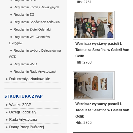
Hits: 2751
Regulamin Komisji Rewizyjnych
Regulamin ZG
Regulamin Sądów Koleżeńskich
Regulamin Złotej Odznaki
Regulamin WZ Członków
Okręgów
Wernisaz wystawy pasteli L
Tadeusza Serafina w Galerii Van
Regulamin wyboru Delegatów na
Golik
WZD
Hits: 2703
Regulamin WZD
Regulamin Rady Artystycznej
Dokumenty członkowskie
STRUKTURA ZPAP
Wernisaz wystawy pasteli L
Władze ZPAP
Tadeusza Serafina w Galerii Van
Okręgi i oddziały
Golik
Rada Artystyczna
Hits: 2765
Domy Pracy Twórczej