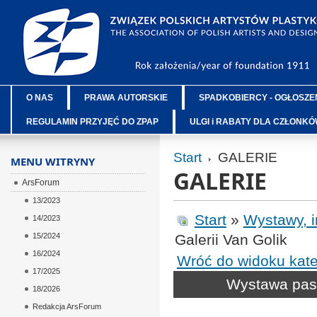
O NAS
PRAWA AUTORSKIE
SPADKOBIERCY - OGŁOSZE
REGULAMIN PRZYJĘĆ DO ZPAP
ULGI i RABATY DLA CZŁONK
Start
GALERIE
MENU WITRYNY
GALERIE
ArsForum
13/2023
Start
»
Wystawy, 
14/2023
15/2024
Galerii Van Golik
16/2024
Wróć do widoku kate
17/2025
Wystawa paste
18/2026
Redakcja ArsForum