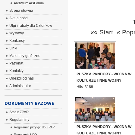
Archiwum ArsForum
Strona główna
Aktualności
Ulgi i rabaty dla Członków
«« Start
« Pop
Wystawy
Konkursy
Linki
Materiały graficzne
Patronat
Kontakty
PUSZKA PANDORY - WOJNA W
Odeszli od nas
KULTURZE I INNE WOJNY
Administrator
Hits: 3189
DOKUMENTY BAZOWE
Statut ZPAP
Regulaminy
PUSZKA PANDORY - WOJNA W
Regulamin przyjęć do ZPAP
KULTURZE I INNE WOJNY
Regulamin KPO