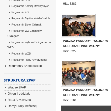
Hits: 3281
Regulamin Komisji Rewizyjnych
Regulamin ZG
Regulamin Sądów Koleżeńskich
Regulamin Złotej Odznaki
Regulamin WZ Członków
Okręgów
PUSZKA PANDORY - WOJNA W
Regulamin wyboru Delegatów na
KULTURZE I INNE WOJNY
WZD
Hits: 3227
Regulamin WZD
Regulamin Rady Artystycznej
Dokumenty członkowskie
STRUKTURA ZPAP
Władze ZPAP
PUSZKA PANDORY - WOJNA W
Okręgi i oddziały
KULTURZE I INNE WOJNY
Rada Artystyczna
Hits: 3161
Domy Pracy Twórczej