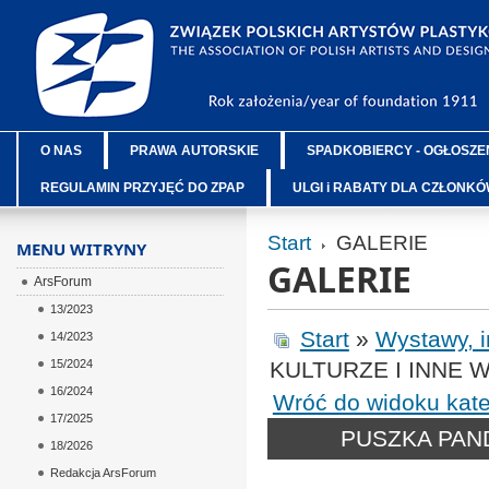
O NAS
PRAWA AUTORSKIE
SPADKOBIERCY - OGŁOSZE
REGULAMIN PRZYJĘĆ DO ZPAP
ULGI i RABATY DLA CZŁONK
Start
GALERIE
MENU WITRYNY
GALERIE
ArsForum
13/2023
Start
»
Wystawy, 
14/2023
15/2024
KULTURZE I INNE 
16/2024
Wróć do widoku kate
17/2025
PUSZKA PAN
18/2026
Redakcja ArsForum