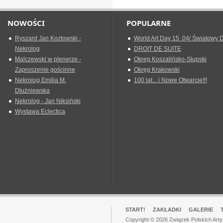
NOWOŚCI
POPULARNE
Ryszard Jan Kozłowski -
World Art Day 15 .04/ Światowy D
Nekrolog
DROIT DE SUITE
Malczewski w plenerze -
Okreg Koszalińsko-Słupski
Zaproszenie gościnne
Okręg Krakowski
Nekrolog Emilia M.
100 lat... i Nowe Otwarcie!!!
Dłużniewska
Nekrolog - Jan Niksiński
Wystawa Eclectica
START!
ZAKŁADKI
GALERIE
Copyright © 2026 Związek Polskich Art