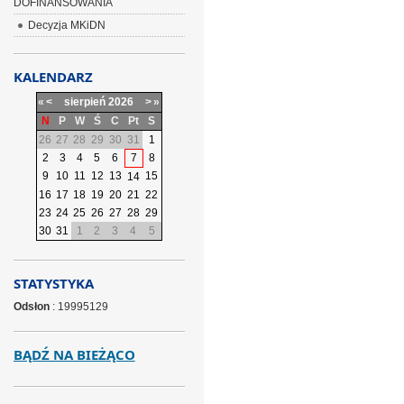
DOFINANSOWANIA
Decyzja MKiDN
KALENDARZ
«
<
sierpień
2026
>
»
N
P
W
Ś
C
Pt
S
26
27
28
29
30
31
1
2
3
4
5
6
7
8
9
10
11
12
13
15
14
16
17
18
19
20
21
22
23
24
25
26
27
28
29
30
31
1
2
3
4
5
STATYSTYKA
Odsłon
: 19995129
BĄDŹ NA BIEŻĄCO