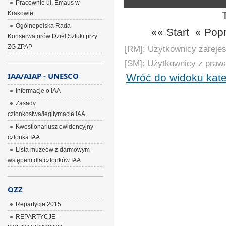
Pracownie ul. Emaus w
Krakowie
Ogólnopolska Rada
«« Start
« Pop
Konserwatorów Dzieł Sztuki przy
ZG ZPAP
[RM]: Użytkownicy zarejes
[SM]: Użytkownicy z praw
IAA/AIAP - UNESCO
Wróć do widoku kate
Informacje o IAA
Zasady
członkostwa/legitymacje IAA
Kwestionariusz ewidencyjny
członka IAA
Lista muzeów z darmowym
wstępem dla członków IAA
OZZ
Repartycje 2015
REPARTYCJE -