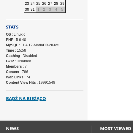
23
24
25
26
27
28
29
30
31
1
2
3
4
5
STATS
OS
: Linux d
PHP
: 5.6.40
MySQL
: 11.4.12-MariaDB-cll-lve
Time
: 15:58
Caching
: Disabled
GZIP
: Disabled
Members
: 7
Content
: 786
Web Links
: 74
Content View Hits
: 19991548
BĄDŹ NA BIEŻĄCO
NEWS
MOST VIEWED