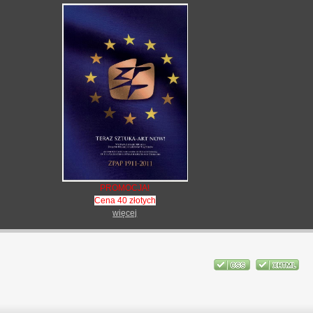
PROMOCJA!
Cena 40 złotych
więcej