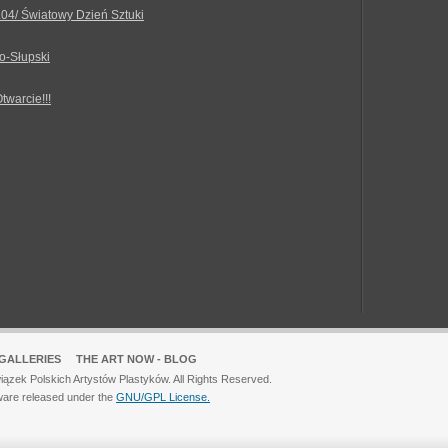
.04/ Światowy Dzień Sztuki
o-Słupski
Otwarcie!!!
GALLERIES
THE ART NOW - BLOG
ązek Polskich Artystów Plastyków. All Rights Reserved.
ware released under the
GNU/GPL License.