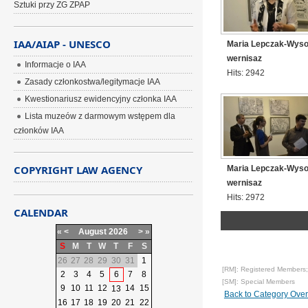
Sztuki przy ZG ZPAP
IAA/AIAP - UNESCO
Maria Lepczak-Wysock
wernisaz
Informacje o IAA
Hits: 2942
Zasady członkostwa/legitymacje IAA
Kwestionariusz ewidencyjny członka IAA
Lista muzeów z darmowym wstępem dla
członków IAA
COPYRIGHT LAW AGENCY
Maria Lepczak-Wysock
wernisaz
Hits: 2972
CALENDAR
«
<
August
2026
>
»
S
M
T
W
T
F
S
26
27
28
29
30
31
1
[RM]: Registered Members;
2
3
4
5
6
7
8
[SM]: Special Members
9
10
11
12
14
15
13
Back to Category Ove
16
17
18
19
20
21
22