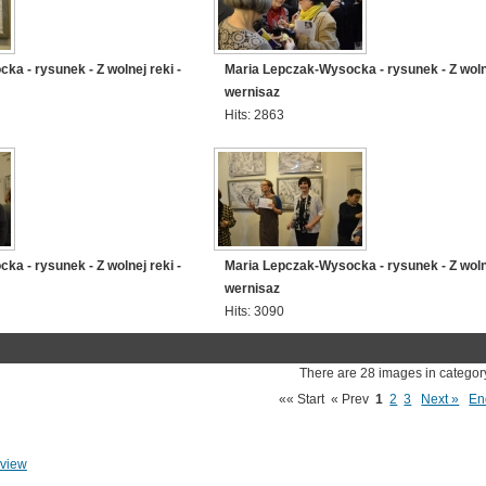
a - rysunek - Z wolnej reki -
Maria Lepczak-Wysocka - rysunek - Z wolne
wernisaz
Hits: 2863
a - rysunek - Z wolnej reki -
Maria Lepczak-Wysocka - rysunek - Z wolne
wernisaz
Hits: 3090
There are 28 images in categor
«« Start
« Prev
1
2
3
Next »
En
rview