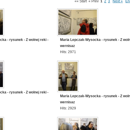
«« Start
« Prev
1
2
3
Next »
En
a - rysunek - Z wolnej reki -
Maria Lepczak-Wysocka - rysunek - Z wolne
wernisaz
Hits: 2971
a - rysunek - Z wolnej reki -
Maria Lepczak-Wysocka - rysunek - Z wolne
wernisaz
Hits: 2929