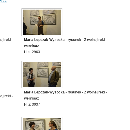
d »»
j reki -
Maria Lepczak-Wysocka - rysunek - Z wolnej reki -
wernisaz
Hits: 2963
Maria Lepczak-Wysocka - rysunek - Z wolnej reki -
j reki -
wernisaz
Hits: 3037