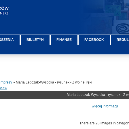
OSZENIA
BIULETYN
FINANSE
FACEBOOK
REGUL
imprezy
» Maria Lepczak-Wysocka - rysunek - Z wolnej ręki
rview
Maria Lepczak-Wysocka - rysunek - Z wo
więcej informacji
There are 28 images in categor