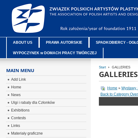
ABOUT US
PRAWA AUTORSKIE
SPADKOBIERCY - OGŁ
WYPOCZYNEK w DOMACH PRACY TWÓRCZEJ
Start
GALLERIES
MAIN MENU
GALLERIES
Add Link
Home
Home
»
Wystawy, 
Back to Category Ove
News
Ulgi i rabaty dla Członków
Exhibitions
Contests
Links
Materiały graficzne