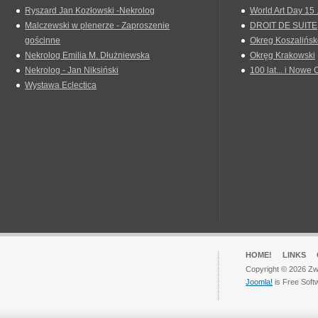
Ryszard Jan Kozłowski -Nekrolog
World Art Day 15 
Malczewski w plenerze - Zaproszenie
DROIT DE SUITE
gościnne
Okreg Koszalińsk
Nekrolog Emilia M. Dłużniewska
Okręg Krakowski
Nekrolog - Jan Niksiński
100 lat... i Nowe 
Wystawa Eclectica
HOME!
LINKS
Copyright © 2026 Zwi
Joomla!
is Free Soft