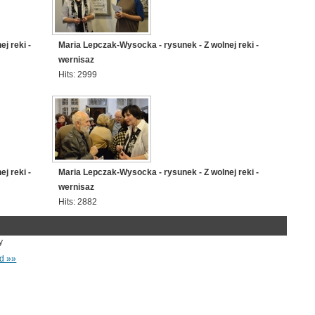
j reki -
Maria Lepczak-Wysocka - rysunek - Z wolnej reki -
wernisaz
Hits: 2999
j reki -
Maria Lepczak-Wysocka - rysunek - Z wolnej reki -
wernisaz
Hits: 2882
y
d »»