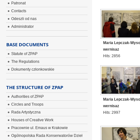
Patronat
Contacts
Odeszli od nas
Administrator
Maria Lepczak-Wysock
BASE DOCUMENTS
wernisaz
Statute of ZPAP
Hits: 2856
The Regulations
Dokumenty członkowskie
THE STRUCTURE OF ZPAP
Authorities of ZPAP
Maria Lepczak-Wysock
Circles and Troops
wernisaz
Rada Artystyczna
Hits: 2997
Houses of Creative Work
Pracownie ul. Emaus w Krakowie
Ogólnopolska Rada Konserwatorów Dzieł