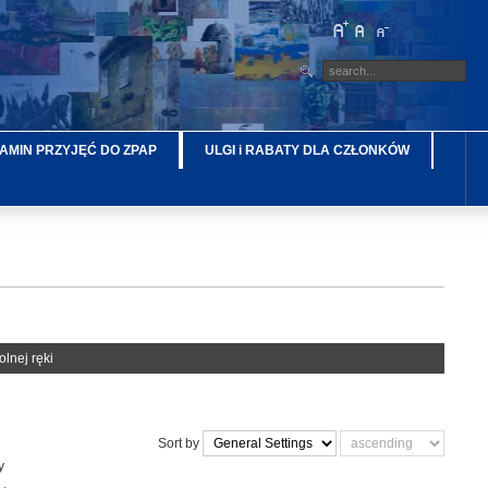
AMIN PRZYJĘĆ DO ZPAP
ULGI i RABATY DLA CZŁONKÓW
lnej ręki
Sort by
y