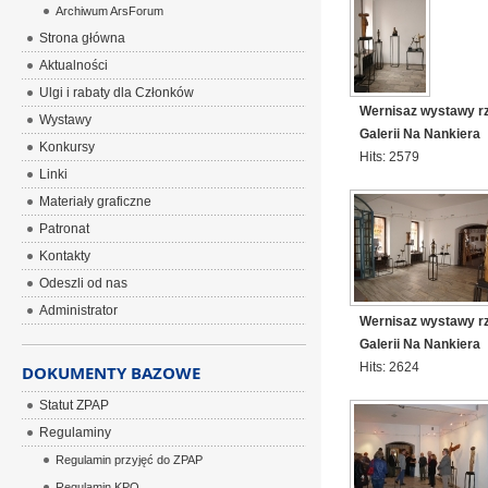
Archiwum ArsForum
Strona główna
Aktualności
Ulgi i rabaty dla Członków
Wernisaz wystawy r
Wystawy
Galerii Na Nankiera
Konkursy
Hits: 2579
Linki
Materiały graficzne
Patronat
Kontakty
Odeszli od nas
Administrator
Wernisaz wystawy r
Galerii Na Nankiera
Hits: 2624
DOKUMENTY BAZOWE
Statut ZPAP
Regulaminy
Regulamin przyjęć do ZPAP
Regulamin KPO