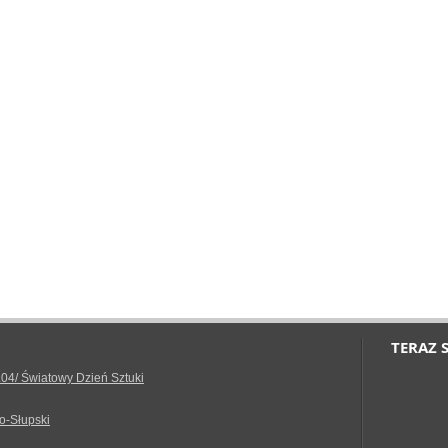
TERAZ 
.04/ Światowy Dzień Sztuki
o-Słupski