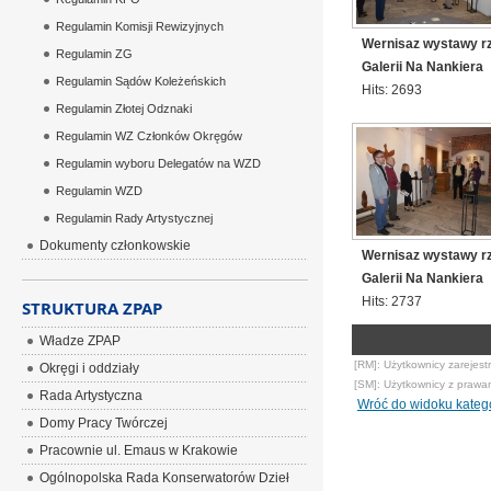
Regulamin Komisji Rewizyjnych
Wernisaz wystawy r
Regulamin ZG
Galerii Na Nankiera
Regulamin Sądów Koleżeńskich
Hits: 2693
Regulamin Złotej Odznaki
Regulamin WZ Członków Okręgów
Regulamin wyboru Delegatów na WZD
Regulamin WZD
Regulamin Rady Artystycznej
Dokumenty członkowskie
Wernisaz wystawy r
Galerii Na Nankiera
Hits: 2737
STRUKTURA ZPAP
Władze ZPAP
[RM]: Użytkownicy zarejest
Okręgi i oddziały
[SM]: Użytkownicy z prawa
Rada Artystyczna
Wróć do widoku katego
Domy Pracy Twórczej
Pracownie ul. Emaus w Krakowie
Ogólnopolska Rada Konserwatorów Dzieł