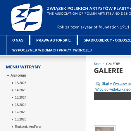
O NAS
PRAWA AUTORSKIE
SPADKOBIERCY - OGŁOSZ
WYPOCZYNEK w DOMACH PRACY TWÓRCZEJ
Start
GALERIE
MENU WITRYNY
GALERIE
ArsForum
13/2023
Start
»
Wystawy, i
Wróć do widoku katego
14/2023
15/2024
16/2024
17/2025
18/2026
Redakcja ArsForum