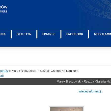
ENIA
BIULETYN
FINANSE
FACEBOOK
REGULAMIN
mprezy
» Marek Brzozowski - Rzeźba -Galeria Na Nankiera
rii
Marek Brzozowski - Rzeźba -Galeria Na
więcej informacji