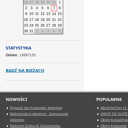
26
27
28
29
30
31
1
2
3
4
5
6
7
8
9
10
11
12
13
15
14
16
17
18
19
20
21
22
23
24
25
26
27
28
29
30
31
1
2
3
4
5
STATYSTYKA
Odsłon
: 19997135
BĄDŹ NA BIEŻĄCO
NOWOŚCI
POPULARNE
Ryszard Jan Kozłowski -Nekrolog
World Art Day 15 
Malczewski w plenerze - Zaproszenie
DROIT DE SUITE
gościnne
Okreg Koszalińsk
Nekrolog Emilia M. Dłużniewska
Okręg Krakowski