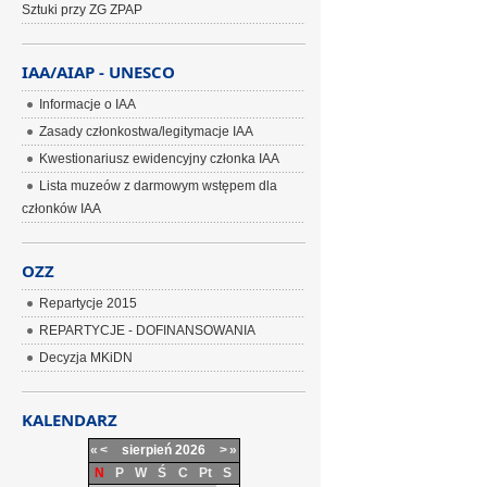
Sztuki przy ZG ZPAP
IAA/AIAP - UNESCO
Informacje o IAA
Zasady członkostwa/legitymacje IAA
Kwestionariusz ewidencyjny członka IAA
Lista muzeów z darmowym wstępem dla
członków IAA
OZZ
Repartycje 2015
REPARTYCJE - DOFINANSOWANIA
Decyzja MKiDN
KALENDARZ
«
<
sierpień
2026
>
»
N
P
W
Ś
C
Pt
S