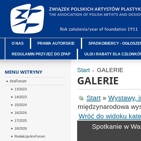
O NAS
PRAWA AUTORSKIE
SPADKOBIERCY - OGŁOSZE
REGULAMIN PRZYJĘĆ DO ZPAP
ULGI i RABATY DLA CZŁONK
Start
GALERIE
MENU WITRYNY
GALERIE
ArsForum
13/2023
Start
»
Wystawy, 
14/2023
15/2024
międzynarodowa wyst
16/2024
Wróć do widoku kate
17/2025
Spotkanie w Wa
18/2026
Redakcja ArsForum