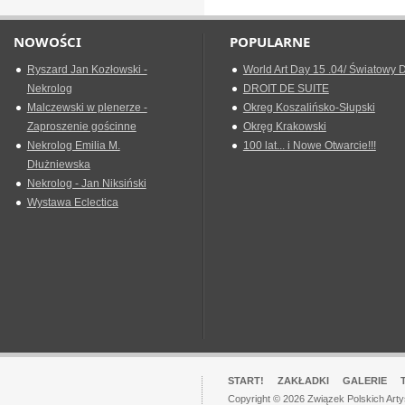
NOWOŚCI
POPULARNE
Ryszard Jan Kozłowski -
World Art Day 15 .04/ Światowy D
Nekrolog
DROIT DE SUITE
Malczewski w plenerze -
Okreg Koszalińsko-Słupski
Zaproszenie gościnne
Okręg Krakowski
Nekrolog Emilia M.
100 lat... i Nowe Otwarcie!!!
Dłużniewska
Nekrolog - Jan Niksiński
Wystawa Eclectica
START!
ZAKŁADKI
GALERIE
Copyright © 2026 Związek Polskich Art