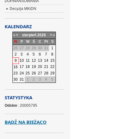
DOFINANSOWANIA
Decyzja MKiDN
KALENDARZ
«
<
sierpień
2026
>
»
N
P
W
Ś
C
Pt
S
26
27
28
29
30
31
1
2
3
4
5
6
7
8
9
10
11
12
13
14
15
17
18
19
20
21
22
16
23
24
25
26
27
28
29
30
31
1
2
3
4
5
STATYSTYKA
Odsłon
: 20005795
BĄDŹ NA BIEŻĄCO