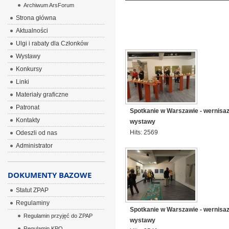
Archiwum ArsForum
Strona główna
Aktualności
Ulgi i rabaty dla Członków
Wystawy
Konkursy
Linki
Materiały graficzne
Patronat
Spotkanie w Warszawie - wernisa
Kontakty
wystawy
Hits: 2569
Odeszli od nas
Administrator
DOKUMENTY BAZOWE
Statut ZPAP
Regulaminy
Spotkanie w Warszawie - wernisa
Regulamin przyjęć do ZPAP
wystawy
Regulamin KPO