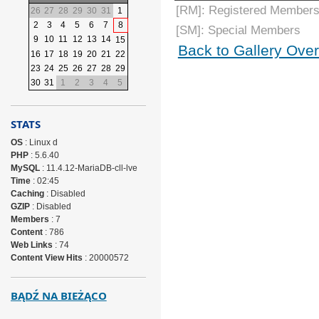
[RM]: Registered Members
26
27
28
29
30
31
1
2
3
4
5
6
7
8
[SM]: Special Members
9
10
11
12
13
14
15
Back to Gallery Ove
16
17
18
19
20
21
22
23
24
25
26
27
28
29
30
31
1
2
3
4
5
STATS
OS
: Linux d
PHP
: 5.6.40
MySQL
: 11.4.12-MariaDB-cll-lve
Time
: 02:45
Caching
: Disabled
GZIP
: Disabled
Members
: 7
Content
: 786
Web Links
: 74
Content View Hits
: 20000572
BĄDŹ NA BIEŻĄCO