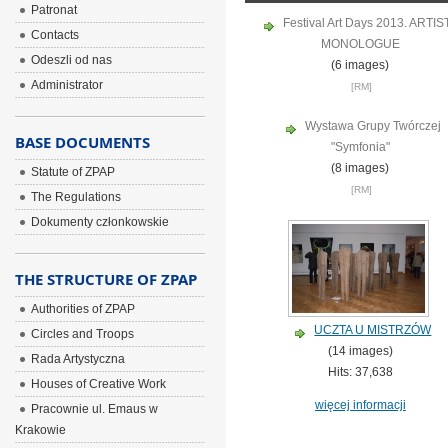
Patronat
Festival Art Days 2013. ARTIS
Contacts
MONOLOGUE
Odeszli od nas
(6 images)
Administrator
[RM]
Wystawa Grupy Twórczej
BASE DOCUMENTS
"Symfonia"
(8 images)
Statute of ZPAP
[RM]
The Regulations
Dokumenty członkowskie
THE STRUCTURE OF ZPAP
Authorities of ZPAP
UCZTA U MISTRZÓW
Circles and Troops
(14 images)
Rada Artystyczna
Hits: 37,638
Houses of Creative Work
więcej informacji
Pracownie ul. Emaus w
Krakowie