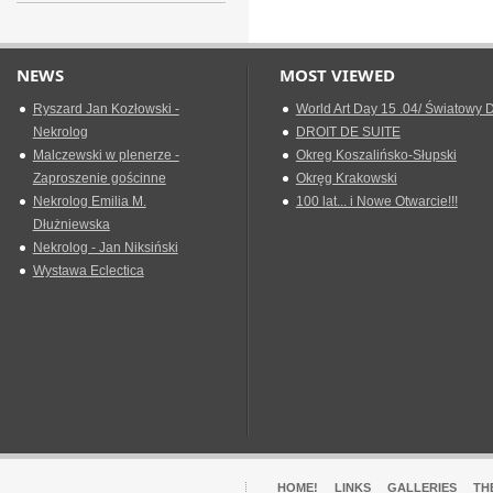
NEWS
MOST VIEWED
Ryszard Jan Kozłowski -
World Art Day 15 .04/ Światowy D
Nekrolog
DROIT DE SUITE
Malczewski w plenerze -
Okreg Koszalińsko-Słupski
Zaproszenie gościnne
Okręg Krakowski
Nekrolog Emilia M.
100 lat... i Nowe Otwarcie!!!
Dłużniewska
Nekrolog - Jan Niksiński
Wystawa Eclectica
HOME!
LINKS
GALLERIES
TH