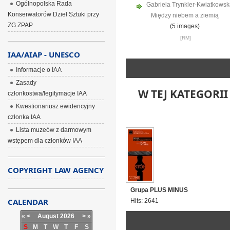
Ogólnopolska Rada
Gabriela Trynkler-Kwiatkowsk
Konserwatorów Dzieł Sztuki przy
Między niebem a ziemią
ZG ZPAP
(5 images)
[RM]
IAA/AIAP - UNESCO
Informacje o IAA
Zasady
W TEJ KATEGORII
członkostwa/legitymacje IAA
Kwestionariusz ewidencyjny
członka IAA
Lista muzeów z darmowym
wstępem dla członków IAA
COPYRIGHT LAW AGENCY
Grupa PLUS MINUS
CALENDAR
Hits: 2641
«
<
August
2026
>
»
S
M
T
W
T
F
S