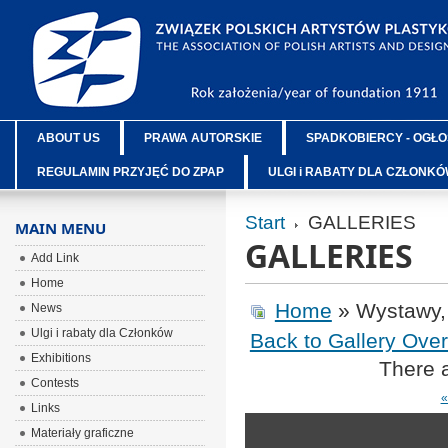
ABOUT US
PRAWA AUTORSKIE
SPADKOBIERCY - OGŁO
REGULAMIN PRZYJĘĆ DO ZPAP
ULGI i RABATY DLA CZŁONK
Start
GALLERIES
MAIN MENU
GALLERIES
Add Link
Home
Home
» Wystawy,
News
Ulgi i rabaty dla Członków
Back to Gallery Ove
Exhibitions
There a
Contests
«
Links
Materiały graficzne