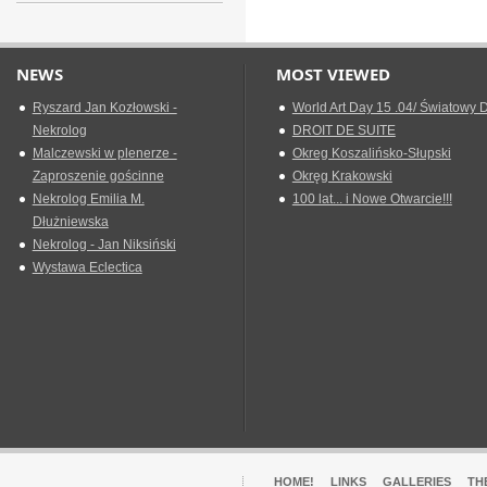
NEWS
MOST VIEWED
Ryszard Jan Kozłowski -
World Art Day 15 .04/ Światowy D
Nekrolog
DROIT DE SUITE
Malczewski w plenerze -
Okreg Koszalińsko-Słupski
Zaproszenie gościnne
Okręg Krakowski
Nekrolog Emilia M.
100 lat... i Nowe Otwarcie!!!
Dłużniewska
Nekrolog - Jan Niksiński
Wystawa Eclectica
HOME!
LINKS
GALLERIES
TH