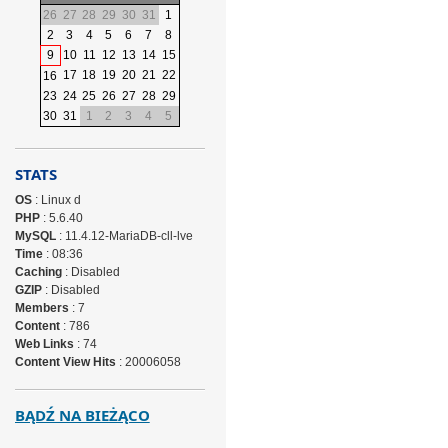
26
27
28
29
30
31
1
2
3
4
5
6
7
8
9
10
11
12
13
14
15
17
18
19
20
21
22
16
23
24
25
26
27
28
29
30
31
1
2
3
4
5
STATS
OS
: Linux d
PHP
: 5.6.40
MySQL
: 11.4.12-MariaDB-cll-lve
Time
: 08:36
Caching
: Disabled
GZIP
: Disabled
Members
: 7
Content
: 786
Web Links
: 74
Content View Hits
: 20006058
BĄDŹ NA BIEŻĄCO