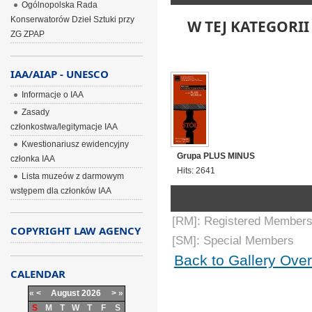
Ogólnopolska Rada
Konserwatorów Dzieł Sztuki przy
W TEJ KATEGORII
ZG ZPAP
IAA/AIAP - UNESCO
Informacje o IAA
Zasady
członkostwa/legitymacje IAA
Kwestionariusz ewidencyjny
Grupa PLUS MINUS
członka IAA
Hits: 2641
Lista muzeów z darmowym
wstępem dla członków IAA
[RM]: Registered Members
COPYRIGHT LAW AGENCY
[SM]: Special Members
Back to Gallery Ove
CALENDAR
«
<
August
2026
>
»
S
M
T
W
T
F
S