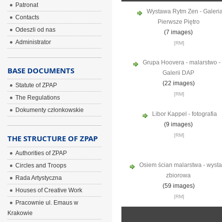
Patronat
Wystawa Rytm Zen - Galeri
Contacts
Pierwsze Piętro
Odeszli od nas
(7 images)
Administrator
[RM]
Grupa Hoovera - malarstwo -
BASE DOCUMENTS
Galerii DAP
(22 images)
Statute of ZPAP
[RM]
The Regulations
Dokumenty członkowskie
Libor Kappel - fotografia
(9 images)
[RM]
THE STRUCTURE OF ZPAP
Authorities of ZPAP
Osiem ścian malarstwa - wyst
Circles and Troops
zbiorowa
Rada Artystyczna
(59 images)
Houses of Creative Work
[RM]
Pracownie ul. Emaus w
Krakowie