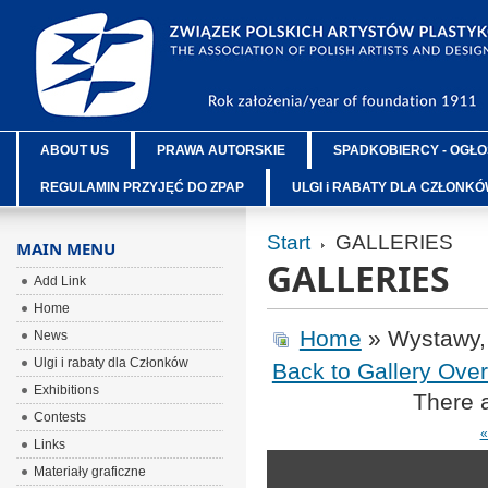
ABOUT US
PRAWA AUTORSKIE
SPADKOBIERCY - OGŁO
REGULAMIN PRZYJĘĆ DO ZPAP
ULGI i RABATY DLA CZŁONK
Start
GALLERIES
MAIN MENU
GALLERIES
Add Link
Home
Home
» Wystawy,
News
Ulgi i rabaty dla Członków
Back to Gallery Ove
Exhibitions
There a
Contests
«
Links
Materiały graficzne