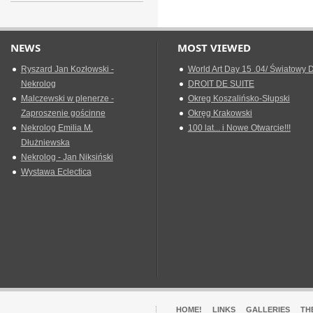
NEWS
MOST VIEWED
Ryszard Jan Kozłowski -
World Art Day 15 .04/ Światowy D
Nekrolog
DROIT DE SUITE
Malczewski w plenerze -
Okreg Koszalińsko-Słupski
Zaproszenie gościnne
Okręg Krakowski
Nekrolog Emilia M.
100 lat... i Nowe Otwarcie!!!
Dłużniewska
Nekrolog - Jan Niksiński
Wystawa Eclectica
HOME!
LINKS
GALLERIES
TH