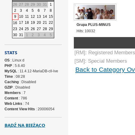
26
27
28
29
30
31
1
2
3
4
5
6
7
8
9
10
11
12
13
14
15
17
18
19
20
21
22
16
Grupa PLUS-MINUS
23
24
25
26
27
28
29
Hits: 10032
30
31
1
2
3
4
5
STATS
[RM]: Registered Members
OS
: Linux d
[SM]: Special Members
PHP
: 5.6.40
Back to Category Ov
MySQL
: 11.4.12-MariaDB-cll-lve
Time
: 08:28
Caching
: Disabled
GZIP
: Disabled
Members
: 7
Content
: 786
Web Links
: 74
Content View Hits
: 20006054
BĄDŹ NA BIEŻĄCO