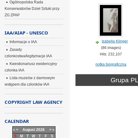
Ogólnopolska Rada
Konserwatorów Dzieł Sztuki przy
ZG ZPAP
IAA/AIAP - UNESCO
Izabella Klinger
Informacje o IAA
(86 images)
Zasady
Hits: 232,107
członkostwa/legitymacje IAA
Kwestionariusz ewidencyjny
notka biograficzna
członka IAA
Lista muzeów z darmowym
Grupa PL
wstępem dla członków IAA
COPYRIGHT LAW AGENCY
CALENDAR
«
<
August
2026
>
»
S
M
T
W
T
F
S