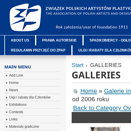
ABOUT US
PRAWA AUTORSKIE
SPADKOBIERCY - OGŁO
REGULAMIN PRZYJĘĆ DO ZPAP
ULGI i RABATY DLA CZŁONK
Start
GALLERIES
MAIN MENU
GALLERIES
Add Link
Home
Home
»
Galerie i
News
Ulgi i rabaty dla Członków
od 2006 roku
Exhibitions
Back to Category Ov
Contests
Links
Materiały graficzne