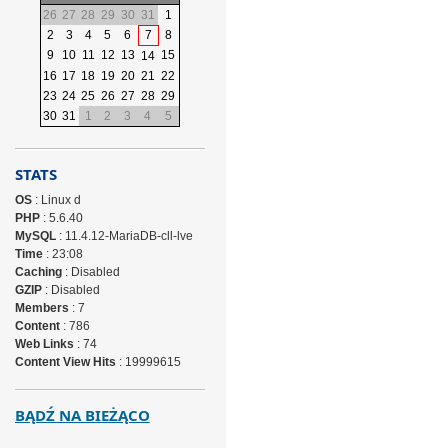
26
27
28
29
30
31
1
2
3
4
5
6
7
8
9
10
11
12
13
15
14
16
17
18
19
20
21
22
23
24
25
26
27
28
29
30
31
1
2
3
4
5
STATS
OS
: Linux d
PHP
: 5.6.40
MySQL
: 11.4.12-MariaDB-cll-lve
Time
: 23:08
Caching
: Disabled
GZIP
: Disabled
Members
: 7
Content
: 786
Web Links
: 74
Content View Hits
: 19999615
BĄDŹ NA BIEŻĄCO