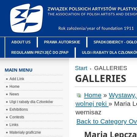
ABOUT US
PRAWA AUTORSKIE
SPADKOBIERCY - OGŁO
REGULAMIN PRZYJĘĆ DO ZPAP
ULGI i RABATY DLA CZŁONK
Start
GALLERIES
MAIN MENU
GALLERIES
Add Link
Home
Home
»
Wystawy,
News
Ulgi i rabaty dla Członków
wolnej ręki
» Maria L
Exhibitions
wernisaz
Contests
Back to Category Ov
Links
Maria Lepczak
Materiały graficzne