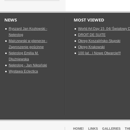
NEWS
MOST VIEWED
Ryszard Jan Kozłowski -
World Art Day 15 .04/ Światowy D
Nekrolog
DROIT DE SUITE
Malczewski w plenerze -
Okreg Koszalińsko-Słupski
Zaproszenie gościnne
Okręg Krakowski
Nekrolog Emilia M.
100 lat... i Nowe Otwarcie!!!
Dłużniewska
Nekrolog - Jan Niksiński
Wystawa Eclectica
HOME!
LINKS
GALLERIES
TH