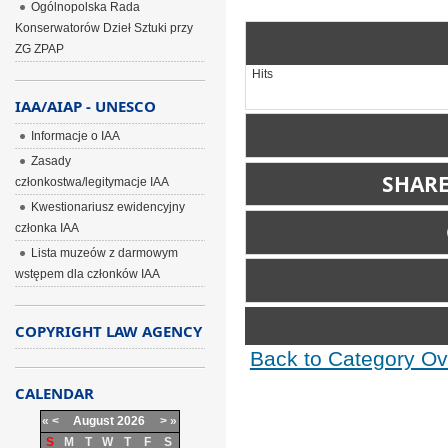
Ogólnopolska Rada
Konserwatorów Dzieł Sztuki przy
ZG ZPAP
Hits
IAA/AIAP - UNESCO
Informacje o IAA
Zasady
SHARE
członkostwa/legitymacje IAA
Kwestionariusz ewidencyjny
Include image:
członka IAA
Link image:
Lista muzeów z darmowym
Comm
wstępem dla członków IAA
Please login first...
COPYRIGHT LAW AGENCY
Back to Category Ov
BBCode is
on
CALENDAR
«
<
August
2026
>
»
S
M
T
W
T
F
S