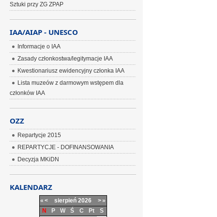
Sztuki przy ZG ZPAP
IAA/AIAP - UNESCO
Informacje o IAA
Zasady członkostwa/legitymacje IAA
Kwestionariusz ewidencyjny członka IAA
Lista muzeów z darmowym wstępem dla
członków IAA
OZZ
Repartycje 2015
REPARTYCJE - DOFINANSOWANIA
Decyzja MKiDN
KALENDARZ
«
<
sierpień
2026
>
»
N
P
W
Ś
C
Pt
S