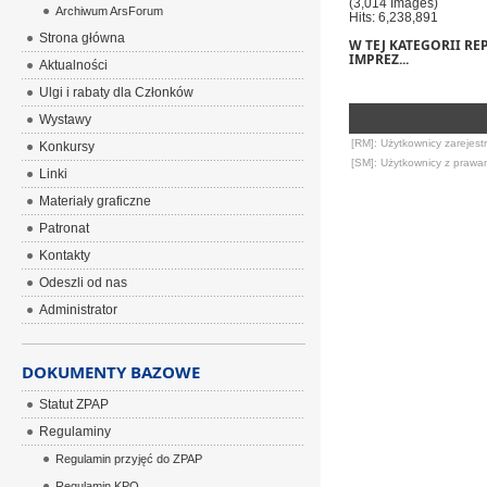
(3,014 Images)
Archiwum ArsForum
Hits: 6,238,891
Strona główna
W TEJ KATEGORII RE
IMPREZ...
Aktualności
Ulgi i rabaty dla Członków
Wystawy
[RM]: Użytkownicy zarejest
Konkursy
[SM]: Użytkownicy z prawa
Linki
Materiały graficzne
Patronat
Kontakty
Odeszli od nas
Administrator
DOKUMENTY BAZOWE
Statut ZPAP
Regulaminy
Regulamin przyjęć do ZPAP
Regulamin KPO