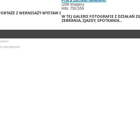
Praca Zarządu Głównego
(286 Images)
Hits: 750,556
PORTAŻE Z WERNISAŻY WYSTAW I
W TEJ GALERII FOTOGRAFIE Z DZIAŁAŃ ZG
ZEBRANIA, ZJAZDY, SPOTKANIA...
rowani
mi specjalnymi