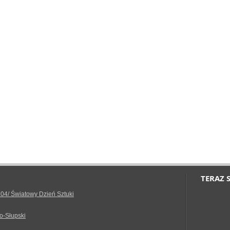
TERAZ 
.04/ Światowy Dzień Sztuki
o-Słupski