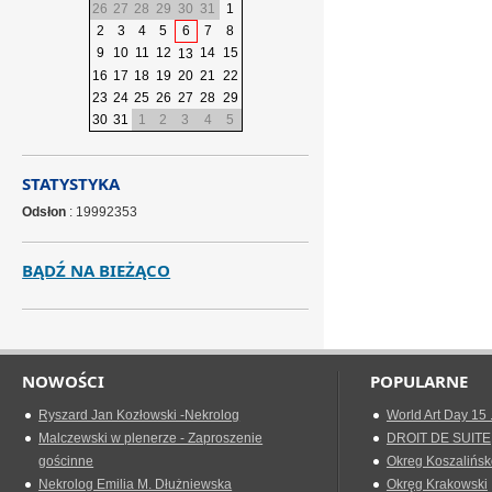
26
27
28
29
30
31
1
2
3
4
5
6
7
8
9
10
11
12
14
15
13
16
17
18
19
20
21
22
23
24
25
26
27
28
29
30
31
1
2
3
4
5
STATYSTYKA
Odsłon
: 19992353
BĄDŹ NA BIEŻĄCO
NOWOŚCI
POPULARNE
Ryszard Jan Kozłowski -Nekrolog
World Art Day 15 
Malczewski w plenerze - Zaproszenie
DROIT DE SUITE
gościnne
Okreg Koszalińsk
Nekrolog Emilia M. Dłużniewska
Okręg Krakowski