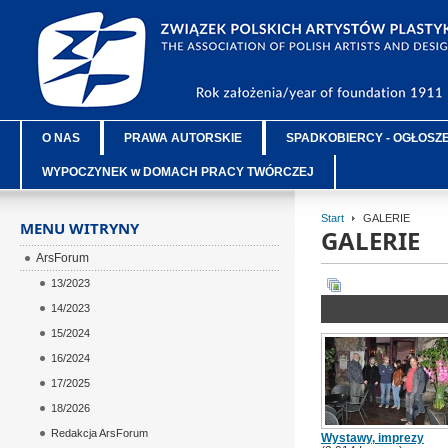
O NAS
PRAWA AUTORSKIE
SPADKOBIERCY - OGŁOSZ
WYPOCZYNEK w DOMACH PRACY TWÓRCZEJ
Start
GALERIE
MENU WITRYNY
GALERIE
ArsForum
13/2023
14/2023
15/2024
16/2024
17/2025
18/2026
Redakcja ArsForum
Wystawy, imprezy