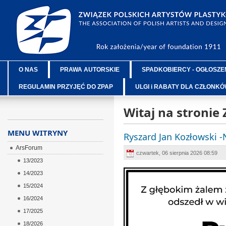
O NAS
PRAWA AUTORSKIE
SPADKOBIERCY - OGŁOSZE
REGULAMIN PRZYJĘĆ DO ZPAP
ULGI i RABATY DLA CZŁONK
Witaj na stronie
MENU WITRYNY
Ryszard Jan Kozłowski 
ArsForum
czwartek, 06 sierpnia 2026 08:59
13/2023
14/2023
15/2024
16/2024
17/2025
18/2026