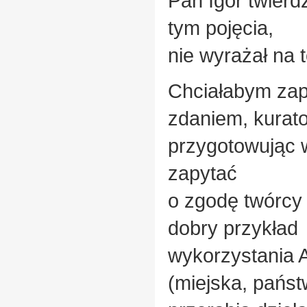
Pan Igor twierd
tym pojęcia,
nie wyrażał na 
Chciałabym zap
zdaniem, kurato
przygotowując w
zapytać
o zgodę twórcy 
dobry przykład
wykorzystania A
(miejska, pańs