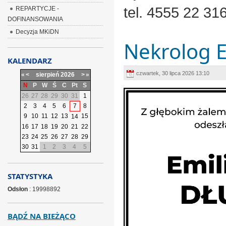
tel. 4555 22 31
REPARTYCJE -
DOFINANSOWANIA
Decyzja MKiDN
Nekrolog E
KALENDARZ
czwartek, 30 lipca 2026 13:10
«
<
sierpień
2026
>
»
N
P
W
Ś
C
Pt
S
26
27
28
29
30
31
1
2
3
4
5
6
7
8
9
10
11
12
13
15
14
16
17
18
19
20
21
22
23
24
25
26
27
28
29
30
31
1
2
3
4
5
STATYSTYKA
Odsłon
: 19998892
BĄDŹ NA BIEŻĄCO