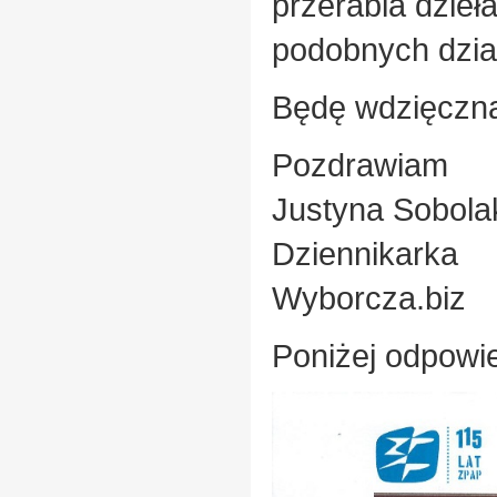
przerabia dzieł
podobnych dzia
Będę wdzięczna 
Pozdrawiam
Justyna Sobola
Dziennikarka
Wyborcza.biz
Poniżej odpow