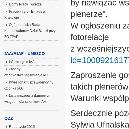
by nawiązać wsp
Domy Pracy Twórczej
plenerze".
Pracownie ul. Emaus w
Krakowie
W ogłoszeniu z
Ogólnopolska Rada
Konserwatorów Dzieł Sztuki przy
fotorelacje
ZG ZPAP
z wcześniejszy
IAA/AIAP - UNESCO
id=1000921617
Informacje o IAA
Zasady
Zaproszenie go
członkostwa/legitymacje IAA
Kwestionariusz ewidencyjny
takich pleneró
członka IAA
Warunki współpr
Lista muzeów z darmowym
wstępem dla członków IAA
Serdecznie po
OZZ
Sylwia Ufnalsk
Repartycje 2015