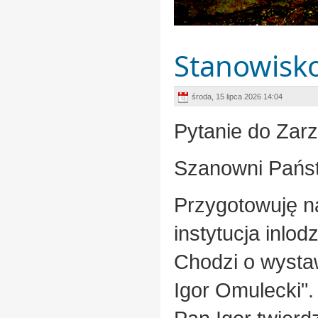
Stanowisko
środa, 15 lipca 2026 14:04
Pytanie do Zar
Szanowni Pańs
Przygotowuję na
instytucja inlod
Chodzi o wystaw
Igor Omulecki".