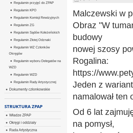
Regulamin przyjęć do ZPAP
Regulamin KPO
Malczewski w p
Regulamin Komisji Rewizyjnych
Obraz "W tuman
Regulamin ZG
Regulamin Sądów Koleżeńskich
budowy
Regulamin Złotej Odznaki
nowej szosy pow
Regulamin WZ Członków
Okręgów
Rogalina:
Regulamin wyboru Delegatów na
WZD
https://www.pe
Regulamin WZD
Jeden z warian
Regulamin Rady Artystycznej
Dokumenty członkowskie
namalował ten 
STRUKTURA ZPAP
Od 6 lat zajmuj
Władze ZPAP
na pomysł,
Okręgi i oddziały
Rada Artystyczna