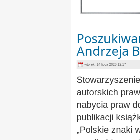
Poszukiwan
Andrzeja B
wtorek, 14 lipca 2026 12:17
Stowarzyszenie
autorskich pra
nabycia praw do
publikacji książ
„Polskie znaki