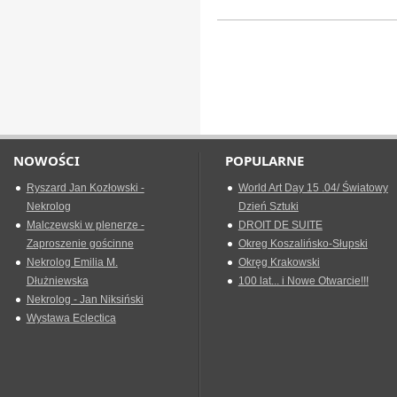
NOWOŚCI
POPULARNE
Ryszard Jan Kozłowski -
World Art Day 15 .04/ Światowy
Nekrolog
Dzień Sztuki
Malczewski w plenerze -
DROIT DE SUITE
Zaproszenie gościnne
Okreg Koszalińsko-Słupski
Nekrolog Emilia M.
Okręg Krakowski
Dłużniewska
100 lat... i Nowe Otwarcie!!!
Nekrolog - Jan Niksiński
Wystawa Eclectica